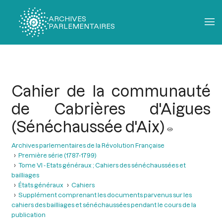
ARCHIVES
PARLEMENTAIRES
Fil
d'Ariane
Cahier de la communauté
de Cabrières d'Aigues
(Sénéchaussée d'Aix)
Archives parlementaires de la Révolution Française
Première série (1787-1799)
Tome VI - Etats généraux ; Cahiers des sénéchaussées et
bailliages
États généraux
Cahiers
Supplément comprenant les documents parvenus sur les
cahiers des bailliages et sénéchaussées pendant le cours de la
publication