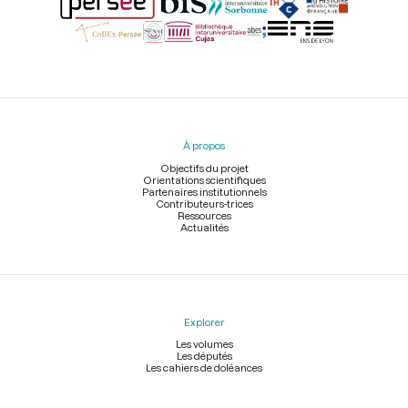
Menu
du
pied
À propos
de
page
Objectifs du projet
Orientations scientifiques
Partenaires institutionnels
Contributeurs-trices
Ressources
Actualités
Explorer
Les volumes
Les députés
Les cahiers de doléances