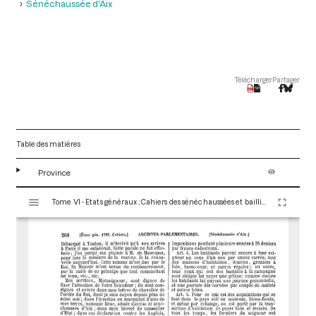
Sénéchaussée d'Aix
Télécharger
Partager
Table des matières
Province
V
Tome VI - Etats généraux ; Cahiers des sénéchaussées et bailliages
i
s
u
a
l
i
s
e
u