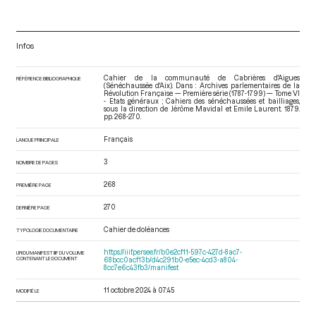
Infos
Cahier de la communauté de Cabrières d'Aigues
RÉFÉRENCE BIBLIOGRAPHIQUE
(Sénéchaussée d'Aix). Dans : Archives parlementaires de la
Révolution Française — Première série (1787-1799) — Tome VI
- Etats généraux ; Cahiers des sénéchaussées et bailliages
,
sous la direction de Jérôme Mavidal et Emile Laurent. 1879.
pp. 268-270.
Français
LANGUE PRINCIPALE
3
NOMBRE DE PAGES
268
PREMIÈRE PAGE
270
DERNIÈRE PAGE
Cahier de doléances
TYPOLOGIE DOCUMENTAIRE
https://iiif.persee.fr/b0e2cf11-597c-427d-8ac7-
URI DU MANIFEST IIIF DU VOLUME
CONTENANT LE DOCUMENT
68bcc0acf13b/d4c291b0-e5ec-4cd3-a804-
8cc7e6c43fb3/manifest
11 octobre 2024 à 07:45
MODIFIÉ LE