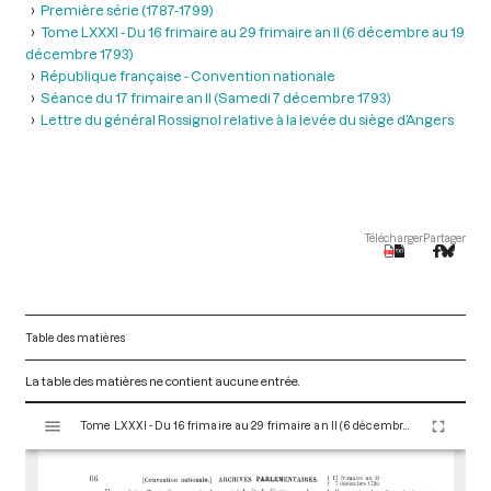
Première série (1787-1799)
Tome LXXXI - Du 16 frimaire au 29 frimaire an II (6 décembre au 19
décembre 1793)
République française - Convention nationale
Séance du 17 frimaire an II (Samedi 7 décembre 1793)
Lettre du général Rossignol relative à la levée du siège d’Angers
Télécharger
Partager
Table des matières
La table des matières ne contient aucune entrée.
V
Tome LXXXI - Du 16 frimaire au 29 frimaire an II (6 décembre au 19 décembre 1793)
i
s
u