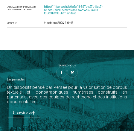
https://iiif.persee.fr/b0e2cf11-597c-427d-8ac7-
URI DU MANIFEST IIIF DU VOLUME
CONTENANT LE DOCUMENT
68bcc0acf13b/bcfb5053-c42f-4c52-a338-
f3503bf7385b/manifest
11 octobre 2024 à 01:13
MODIFIÉ LE
Suivez-nous
Les perséides
Un dispositif pensé par Persée pour la valorisation de corpus
textuels et iconographiques numérisés construits en
partenariat avec des équipes de recherche et des institutions
documentaires.
En savoir plus