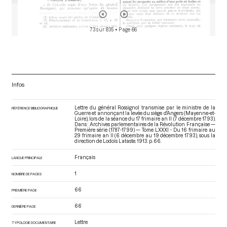
73 sur 835
• Page 66
Infos
Lettre du général Rossignol transmise par le ministre de la
RÉFÉRENCE BIBLIOGRAPHIQUE
Guerre et annonçant la levée du siège d'Angers (Mayenne-et-
Loire), lors de la séance du 17 frimaire an II (7 décembre 1793).
Dans : Archives parlementaires de la Révolution Française —
Première série (1787-1799) — Tome LXXXI - Du 16 frimaire au
29 frimaire an II (6 décembre au 19 décembre 1793)
, sous la
direction de Lodoïs Lataste. 1913. p. 66.
Français
LANGUE PRINCIPALE
1
NOMBRE DE PAGES
66
PREMIÈRE PAGE
66
DERNIÈRE PAGE
Lettre
TYPOLOGIE DOCUMENTAIRE