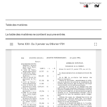
Télécharger
Partager
Table des matières
La table des matières ne contient aucune entrée.
V
Tome XXII - Du 3 janvier au 5 février 1791
i
s
u
a
l
i
s
e
u
r
M
i
r
a