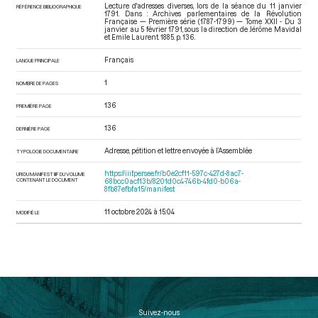
Lecture d'adresses diverses, lors de la séance du 11 janvier
RÉFÉRENCE BIBLIOGRAPHIQUE
1791. Dans : Archives parlementaires de la Révolution
Française — Première série (1787-1799) — Tome XXII - Du 3
janvier au 5 février 1791
, sous la direction de Jérôme Mavidal
et Emile Laurent. 1885. p. 136.
Français
LANGUE PRINCIPALE
1
NOMBRE DE PAGES
136
PREMIÈRE PAGE
136
DERNIÈRE PAGE
Adresse, pétition et lettre envoyée à l’Assemblée
TYPOLOGIE DOCUMENTAIRE
https://iiif.persee.fr/b0e2cf11-597c-427d-8ac7-
URI DU MANIFEST IIIF DU VOLUME
CONTENANT LE DOCUMENT
68bcc0acf13b/8201d0c4-746b-4fd0-b06a-
8fb87efbfa15/manifest
11 octobre 2024 à 15:04
MODIFIÉ LE
Suivez-nous