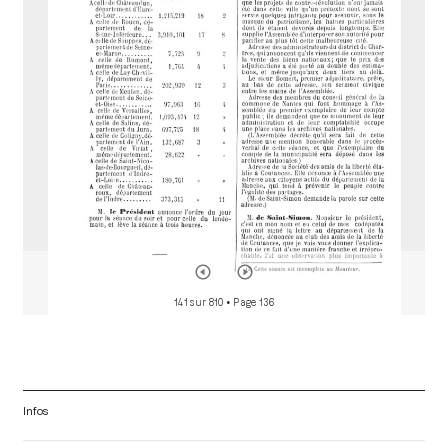
d
o
r
141 sur 810
• Page 136
Infos