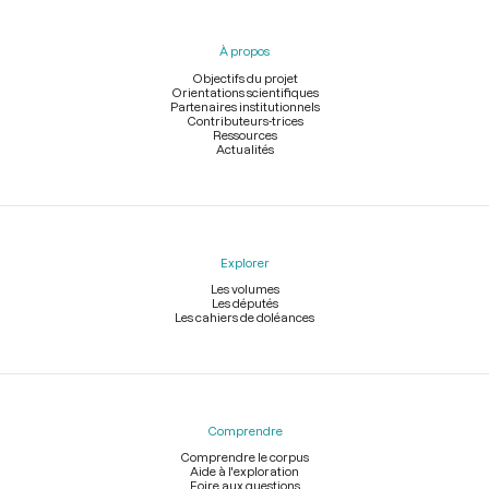
du
pied
À propos
de
page
Objectifs du projet
Orientations scientifiques
Partenaires institutionnels
Contributeurs-trices
Ressources
Actualités
Explorer
Les volumes
Les députés
Les cahiers de doléances
Comprendre
Comprendre le corpus
Aide à l'exploration
Foire aux questions