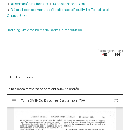
Assemblée nationale
13 septembre 1790
Décret concernant les élections de Rouilly, La Toillette et
Chaudières
Rostaing Just Antoine Marie Germain, marquis de
Télécharger
Partager
Table des matières
La table des matières ne contient aucune entrée.
V
Tome XVIII - Du 12 aout au 15 septembre 1790
i
s
u
a
l