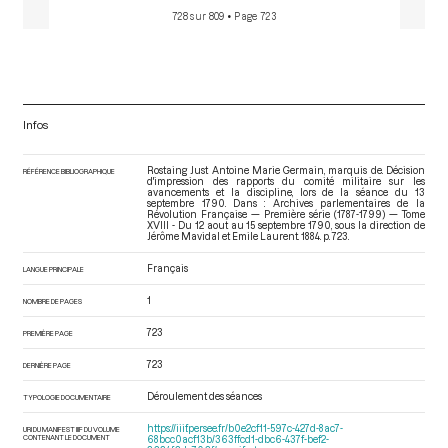
728 sur 809
• Page 723
Infos
Rostaing Just Antoine Marie Germain, marquis de. Décision
RÉFÉRENCE BIBLIOGRAPHIQUE
d'impression des rapports du comité militaire sur les
avancements et la discipline, lors de la séance du 13
septembre 1790. Dans : Archives parlementaires de la
Révolution Française — Première série (1787-1799) — Tome
XVIII - Du 12 aout au 15 septembre 1790
, sous la direction de
Jérôme Mavidal et Emile Laurent. 1884. p. 723.
Français
LANGUE PRINCIPALE
1
NOMBRE DE PAGES
723
PREMIÈRE PAGE
723
DERNIÈRE PAGE
Déroulement des séances
TYPOLOGIE DOCUMENTAIRE
https://iiif.persee.fr/b0e2cf11-597c-427d-8ac7-
URI DU MANIFEST IIIF DU VOLUME
CONTENANT LE DOCUMENT
68bcc0acf13b/363ffcd1-dbc6-437f-bef2-