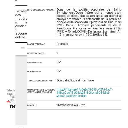
Dons de la société populaire de Saint-
RÉFÉRENCE BIBLIOGRAPHIQUE
La table
Symphorien-d'Ozon (Isère), qui annonce avoir
des
déposé les dépouilles de son église au district et
matière
envoyé des effets aux défenseurs de la patrie, en
s ne
annexe de la séance du 5 germinal an II (25 mars
1794). Dans : Archives parlementaires de la
contien
Révolution Française — Première série (1787-
t
1799) — Tome LXXXVII - Du 1er au 12 germinal An
aucune
II (21 mars au 1er avril 1794)
. 1968. p. 357.
entrée.
Français
V
LANGUE PRINCIPALE
Tome LXXXVII - Du 1er au 12 germinal An II (21 mars au 1er avril 1794)
i
1
NOMBRE DE PAGES
s
u
357
PREMIÈRE PAGE
a
l
357
DERNIÈRE PAGE
i
Don patriotique et hommage
TYPOLOGIE DOCUMENTAIRE
s
e
https://iiif.persee.fr/b0e2cf11-597c-427d-8ac7-
URI DU MANIFEST IIIF DU VOLUME
Téléch
CONTENANT LE DOCUMENT
68bcc0acf13b/31eb2316-21c4-4506-b3cf-
u
arger
4eba41baccfe/manifest
Part
r
age
r
M
11 octobre 2024 à 03:31
MODIFIÉ LE
i
r
a
d