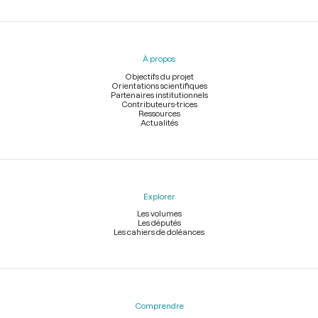
Menu
du
pied
À propos
de
page
Objectifs du projet
Orientations scientifiques
Partenaires institutionnels
Contributeurs-trices
Ressources
Actualités
Explorer
Les volumes
Les députés
Les cahiers de doléances
Comprendre