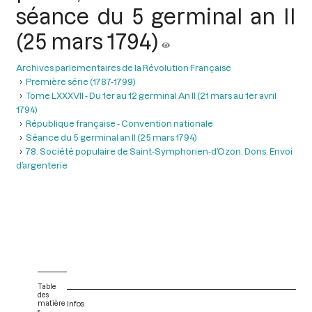
séance du 5 germinal an II
(25 mars 1794)
Archives parlementaires de la Révolution Française
Première série (1787-1799)
Tome LXXXVII - Du 1er au 12 germinal An II (21 mars au 1er avril
1794)
République française - Convention nationale
Séance du 5 germinal an II (25 mars 1794)
78. Société populaire de Saint-Symphorien-d’Ozon. Dons. Envoi
d’argenterie
Table
des
matière
Infos
s