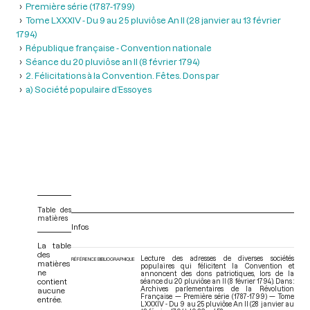
Première série (1787-1799)
Tome LXXXIV - Du 9 au 25 pluviôse An II (28 janvier au 13 février
1794)
République française - Convention nationale
Séance du 20 pluviôse an II (8 février 1794)
2. Félicitations à la Convention. Fêtes. Dons par
a) Société populaire d’Essoyes
Table des
matières
Infos
La table
des
Lecture des adresses de diverses sociétés
RÉFÉRENCE BIBLIOGRAPHIQUE
matières
populaires qui félicitent la Convention et
ne
annoncent des dons patriotiques, lors de la
contient
séance du 20 pluviôse an II (8 février 1794). Dans :
Archives parlementaires de la Révolution
aucune
Française — Première série (1787-1799) — Tome
entrée.
LXXXIV - Du 9 au 25 pluviôse An II (28 janvier au