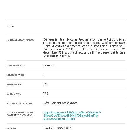
Infos
Démeunier Jean Nicolas. Proclamation par le Roi du décret
RÉFÉRENCE BIBLIOGRAPHIQUE
sur les municipalités, lors de la séance du 24 décembre 1789.
Dans : Archives parlementaires de la Révolution Française —
Première série (1787-1799) — Tome X - Du 12 novembre au 24
décembre 1789
, sous la direction de Emile Laurent et Jérôme
Mavidal. 1878. p. 776.
Français
LANGUE PRINCIPALE
1
NOMBRE DE PAGES
776
PREMIÈRE PAGE
776
DERNIÈRE PAGE
Déroulement des séances
TYPOLOGIE DOCUMENTAIRE
https://iiif.persee.fr/b0e2cf11-597c-427d-8ac7-
URI DU MANIFEST IIIF DU VOLUME
CONTENANT LE DOCUMENT
68bcc0acf13b/ced82648-f05a-4eb5-a87b-
521e6028d1be/manifest
11 octobre 2024 à 08:41
MODIFIÉ LE