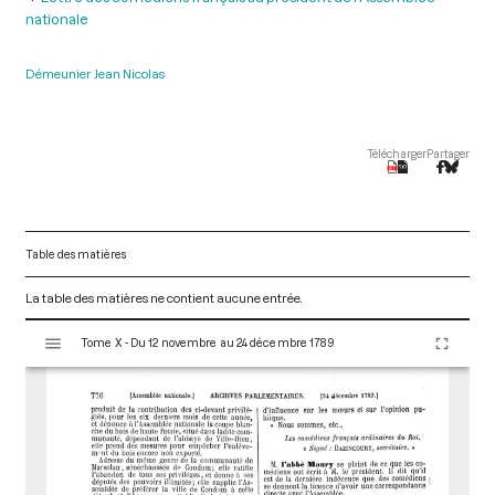
nationale
Démeunier Jean Nicolas
Télécharger
Partager
Table des matières
La table des matières ne contient aucune entrée.
V
Tome X - Du 12 novembre au 24 décembre 1789
i
s
u
a
l
i
s