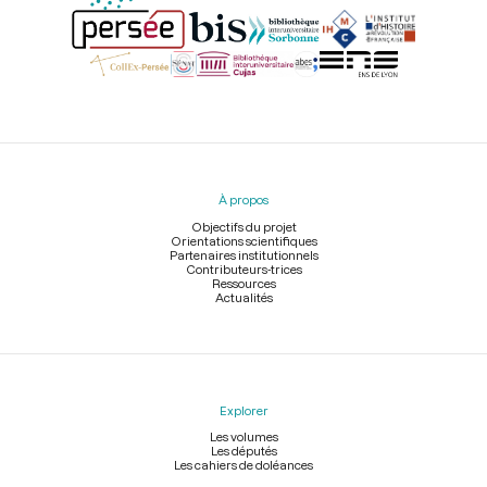
Menu
du
pied
À propos
de
page
Objectifs du projet
Orientations scientifiques
Partenaires institutionnels
Contributeurs-trices
Ressources
Actualités
Explorer
Les volumes
Les députés
Les cahiers de doléances