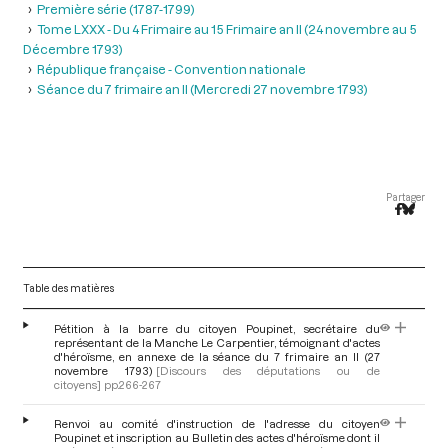
Première série (1787-1799)
Tome LXXX - Du 4 Frimaire au 15 Frimaire an II (24 novembre au 5
Décembre 1793)
République française - Convention nationale
Séance du 7 frimaire an II (Mercredi 27 novembre 1793)
Partager
Table des matières
Pétition à la barre du citoyen Poupinet, secrétaire du
représentant de la Manche Le Carpentier, témoignant d'actes
d'héroïsme, en annexe de la séance du 7 frimaire an II (27
novembre 1793)
[Discours des députations ou de
citoyens]
pp.266-267
Renvoi au comité d'instruction de l'adresse du citoyen
Poupinet et inscription au Bulletin des actes d'héroïsme dont il