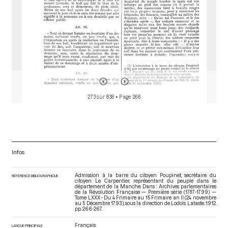
273 sur 838
• Page 266
Infos
Admission à la barre du citoyen Poupinet, secrétaire du
RÉFÉRENCE BIBLIOGRAPHIQUE
citoyen Le Carpentier, représentant du peuple dans le
département de la Manche. Dans : Archives parlementaires
de la Révolution Française — Première série (1787-1799) —
Tome LXXX - Du 4 Frimaire au 15 Frimaire an II (24 novembre
au 5 Décembre 1793)
, sous la direction de Lodoïs Lataste. 1912.
pp. 266-267.
Français
LANGUE PRINCIPALE