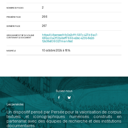
2
NOMBRE DE PAGES
266
PREMIÈRE PAGE
267
DERNIÈRE PAGE
https://iiif.persee.fr/b0e2cf11-597c-427d-8ac7-
URI DU MANIFEST IIIF DU VOLUME
CONTENANT LE DOCUMENT
68bcc0acf13b/deff766b-e2ec-423b-8e2d-
12e38e836027/manifest
10 octobre 2024 à 18:14
MODIFIÉ LE
Suivez-nous
Les perséides
Un dispositif pensé par Persée pour la valorisation de corpus
textuels et iconographiques numérisés construits en
partenariat avec des équipes de recherche et des institutions
documentaires.