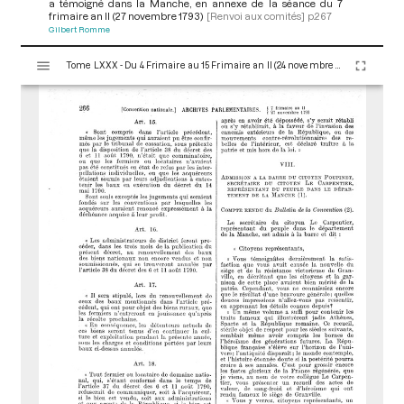
a témoigné dans la Manche, en annexe de la séance du 7
frimaire an II (27 novembre 1793)
[Renvoi aux comités]
p.267
Gilbert Romme
V
Tome LXXX - Du 4 Frimaire au 15 Frimaire an II (24 novembre au 5 Décembre 1793)
i
s
u
a
l
i
s
e
u
r
M
i
r
a
d
o
r