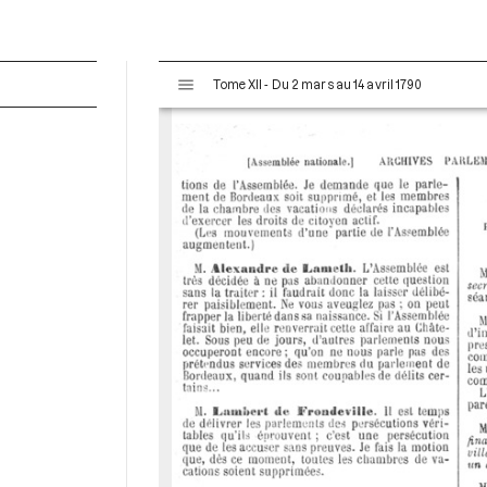
V
Tome XII - Du 2 mars au 14 avril 1790
i
s
u
a
l
i
s
e
u
r
M
i
r
a
d
o
r