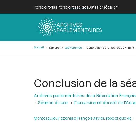
Persée
Portail Persée
Perséides
Data Persée
Blog
ARCHIVES
PARLEMENTAIRES
Fil
Accueil
Explorer
Les volumes
Conclusion de la séance du 4 mars 
d'Ariane
Conclusion de la sé
Archives parlementaires de la Révolution Françai
Séance du soir
Discussion et décret de l'Ass
Montesquiou Fezensac François Xavier, abbé et duc de