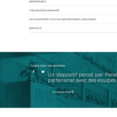
DERNIÈRE PAGE
TYPOLOGIE DOCUMENTAIRE
URI DU MANIFEST IIIF DU VOLUME CONTENANT LE DOCUMENT
MODIFIÉ LE
Suivez-nous
Les perséides
Un dispositif pensé par Pers
partenariat avec des équipes 
En savoir plus