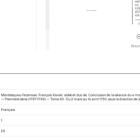
34 sur
Montesquiou Fezensac François Xavier, abbé et duc de. Conclusion de la séance du 4 ma
— Première série (1787-1799) — Tome XII - Du 2 mars au 14 avril 1790
, sous la direction de
Français
1
29