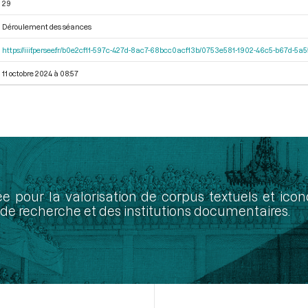
29
Déroulement des séances
https://iiif.persee.fr/b0e2cf11-597c-427d-8ac7-68bcc0acf13b/0753e581-1902-46c5-b67d-5
11 octobre 2024 à 08:57
ée pour la valorisation de corpus textuels et ic
de recherche et des institutions documentaires.