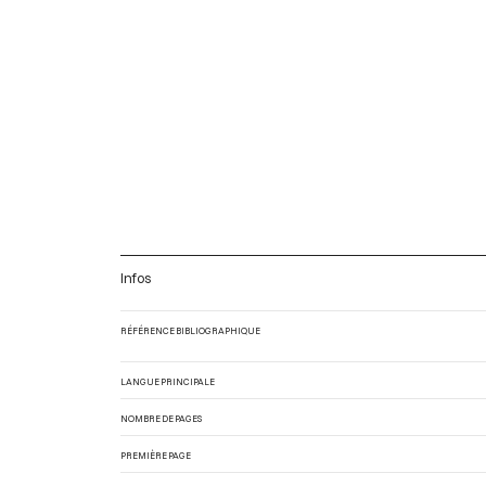
Infos
RÉFÉRENCE BIBLIOGRAPHIQUE
LANGUE PRINCIPALE
NOMBRE DE PAGES
PREMIÈRE PAGE