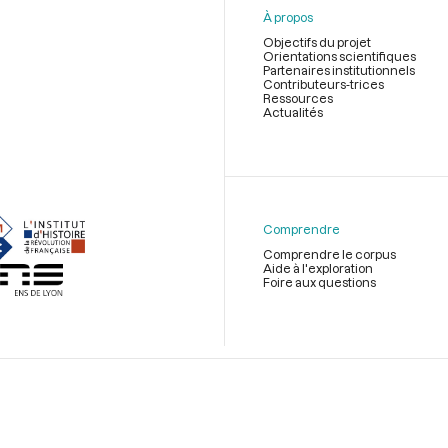
À propos
Objectifs du projet
Orientations scientifiques
Partenaires institutionnels
Contributeurs-trices
Ressources
Actualités
Menu
du
pied
de
Comprendre
page
Comprendre le corpus
Aide à l'exploration
Foire aux questions