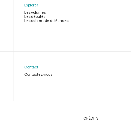
Explorer
Les volumes
Les députés
Les cahiers de doléances
Contact
Contactez-nous
CRÉDITS