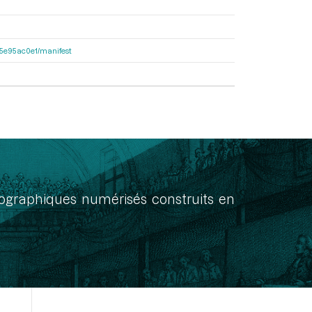
a55e95ac0e1/manifest
onographiques numérisés construits en