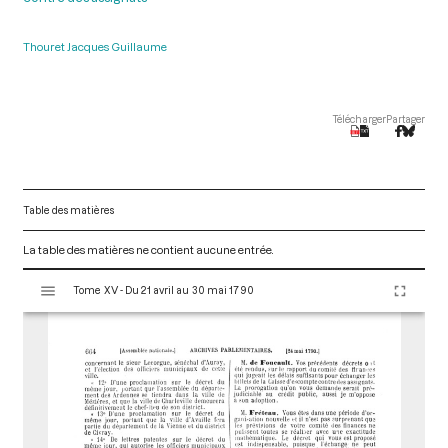
Thouret Jacques Guillaume
Télécharger
Partager
Table des matières
La table des matières ne contient aucune entrée.
V
Tome XV - Du 21 avril au 30 mai 1790
i
s
u
a
l
i
s
e