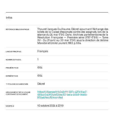
Infos
Thouret Jacques Guillaume. Décret ajournant l'échange des
RÉFÉRENCE BIBLIOGRAPHIQUE
billets de la Caisse d'escompte contre des assignats, lors de la
séance du 24 mai 1790. Dans : Archives parlementaires de la
Révolution Française — Première série (1787-1799) — Tome
XV - Du 21 avril au 30 mai 1790
, sous la direction de Jérôme
Mavidal et Emile Laurent. 1883. p. 664.
Français
LANGUE PRINCIPALE
1
NOMBRE DE PAGES
664
PREMIÈRE PAGE
664
DERNIÈRE PAGE
Décret
TYPOLOGIE DOCUMENTAIRE
https://iiif.persee.fr/b0e2cf11-597c-427d-8ac7-
URI DU MANIFEST IIIF DU VOLUME
CONTENANT LE DOCUMENT
68bcc0acf13b/e53dec50-beca-46b9-9ddb-
8f34eb1eccf8/manifest
10 octobre 2024 à 23:19
MODIFIÉ LE