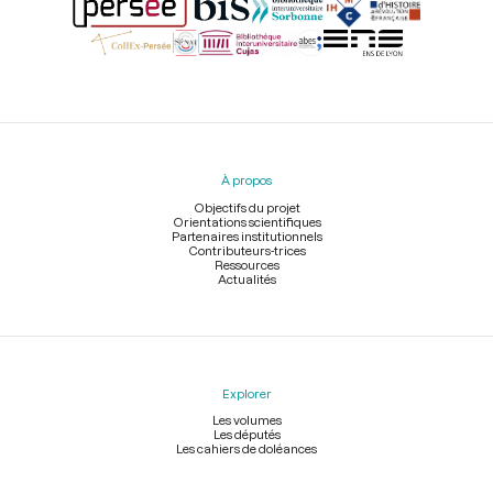
Menu
du
pied
À propos
de
page
Objectifs du projet
Orientations scientifiques
Partenaires institutionnels
Contributeurs-trices
Ressources
Actualités
Explorer
Les volumes
Les députés
Les cahiers de doléances