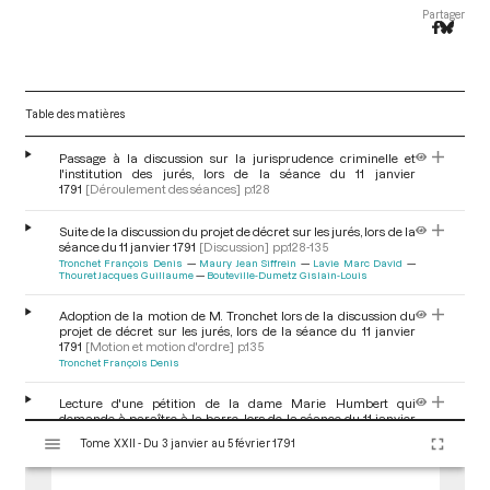
Partager
Table des matières
Passage à la discussion sur la jurisprudence criminelle et
l'institution des jurés, lors de la séance du 11 janvier
1791
[Déroulement des séances]
p.128
Suite de la discussion du projet de décret sur les jurés, lors de la
séance du 11 janvier 1791
[Discussion]
pp.128-135
Tronchet François Denis
Maury Jean Siffrein
Lavie Marc David
Thouret Jacques Guillaume
Bouteville-Dumetz Gislain-Louis
Adoption de la motion de M. Tronchet lors de la discussion du
projet de décret sur les jurés, lors de la séance du 11 janvier
1791
[Motion et motion d'ordre]
p.135
Tronchet François Denis
Lecture d'une pétition de la dame Marie Humbert qui
demande à paraître à la barre, lors de la séance du 11 janvier
V
1791
[Déroulement des séances]
p.135
Tome XXII - Du 3 janvier au 5 février 1791
i
Emmery de Grozyeulx Jean-Louis
s