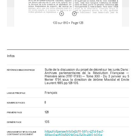
133 sur 810
• Page 128
Infos
Suite de la discussion du projet de décret sur les jurés. Dans :
RÉFÉRENCE BIBLIOGRAPHIQUE
Archives parlementaires de la Révolution Française —
Première série (1787-1799) — Tome XXII - Du 3 janvier au 5
février 1791
, sous la direction de Jérôme Mavidal et Emile
Laurent. 1885. pp. 128-135.
Français
LANGUE PRINCIPALE
8
NOMBRE DE PAGES
128
PREMIÈRE PAGE
135
DERNIÈRE PAGE
https://iiif.persee.fr/b0e2cf11-597c-427d-8ac7-
URI DU MANIFEST IIIF DU VOLUME
CONTENANT LE DOCUMENT
68bcc0acf13b/8201d0c4-746b-4fd0-b06a-