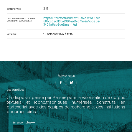
315
DERNIÈRE PAGE
https://iiif.persee.fr/b0e2cf11-597c-427d-8ac7-
URI DU MANIFEST IIIF DU VOLUME
CONTENANT LE DOCUMENT
68bcc0acf13b/d3944ed5-671e-4a4c-b964-
3404a6ab9de2/manifest
10 octobre 2024 à 18:15
MODIFIÉ LE
Suivez-nous
Les perséides
Un dispositif pensé par Persée pour la valorisation de corpus
textuels et iconographiques numérisés construits en
partenariat avec des équipes de recherche et des institutions
documentaires.
En savoir plus