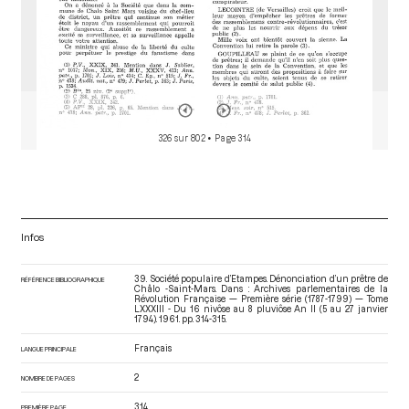
326 sur 802
• Page 314
Infos
39. Société populaire d’Etampes. Dénonciation d’un prêtre de
RÉFÉRENCE BIBLIOGRAPHIQUE
Châlo -Saint-Mars. Dans : Archives parlementaires de la
Révolution Française — Première série (1787-1799) — Tome
LXXXIII - Du 16 nivôse au 8 pluviôse An II (5 au 27 janvier
1794)
. 1961. pp. 314-315.
Français
LANGUE PRINCIPALE
2
NOMBRE DE PAGES
314
PREMIÈRE PAGE