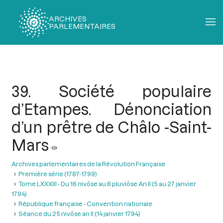
ARCHIVES
PARLEMENTAIRES
Fil
d'Ariane
39. Société populaire
d’Etampes. Dénonciation
d’un prêtre de Châlo -Saint-
Mars
Archives parlementaires de la Révolution Française
Première série (1787-1799)
Tome LXXXIII - Du 16 nivôse au 8 pluviôse An II (5 au 27 janvier
1794)
République française - Convention nationale
Séance du 25 nivôse an II (14 janvier 1794)