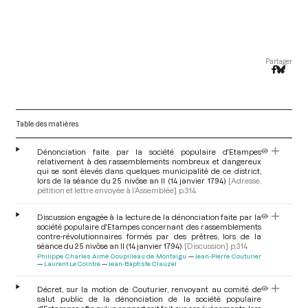
Partager
Table des matières
Dénonciation faite par la société populaire d'Etampes
relativement à des rassemblements nombreux et dangereux
qui se sont élevés dans quelques municipalité de ce district,
lors de la séance du 25 nivôse an II (14 janvier 1794)
[Adresse,
pétition et lettre envoyée à l’Assemblée]
p.314
Discussion engagée à la lecture de la dénonciation faite par la
société populaire d'Etampes concernant des rassemblements
contre-révolutionnaires formés par des prêtres, lors de la
séance du 25 nivôse an II (14 janvier 1794)
[Discussion]
p.314
Philippe Charles Aimé Goupilleau de Montaigu
Jean-Pierre Couturier
Laurent Le Cointre
Jean-Baptiste Clauzel
Décret, sur la motion de Couturier, renvoyant au comité de
salut public de la dénonciation de la société populaire