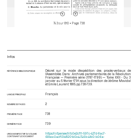
743 sur 810
• Page 738
Infos
Décret sur le mode d’expédition des procès-verbaux de
RÉFÉRENCE BIBLIOGRAPHIQUE
l’Assemblée. Dans : Archives parlementaires de la Révolution
Française — Première série (1787-1799) — Tome XXII - Du 3
janvier au 5 février 1791
, sous la direction de Jérôme Mavidal
et Emile Laurent. 1885. pp. 738-739.
Français
LANGUE PRINCIPALE
2
NOMBRE DE PAGES
738
PREMIÈRE PAGE
739
DERNIÈRE PAGE
https://iiif.persee.fr/b0e2cf11-597c-427d-8ac7-
URI DU MANIFEST IIIF DU VOLUME
CONTENANT LE DOCUMENT
68bcc0acf13b/8201d0c4-746b-4fd0-b06a-