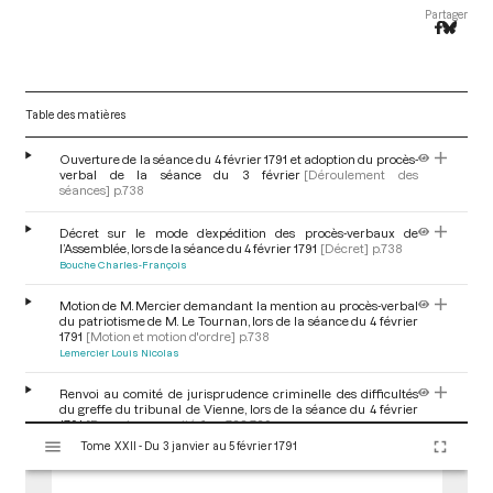
Partager
Table des matières
Ouverture de la séance du 4 février 1791 et adoption du procès-
verbal de la séance du 3 février
[Déroulement des
séances]
p.738
Décret sur le mode d’expédition des procès-verbaux de
l’Assemblée, lors de la séance du 4 février 1791
[Décret]
p.738
Bouche Charles-François
Motion de M. Mercier demandant la mention au procès-verbal
du patriotisme de M. Le Tournan, lors de la séance du 4 février
1791
[Motion et motion d'ordre]
p.738
Lemercier Louis Nicolas
Renvoi au comité de jurisprudence criminelle des difficultés
du greffe du tribunal de Vienne, lors de la séance du 4 février
1791
[Renvoi aux comités]
pp.738-739
V
Chabroud Charles
Tome XXII - Du 3 janvier au 5 février 1791
i
s
Observations du Président et M. d'André sur le nombre légal