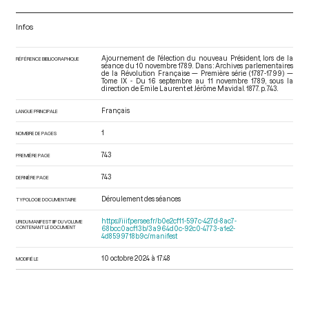
Infos
Ajournement de l'élection du nouveau Président, lors de la
RÉFÉRENCE BIBLIOGRAPHIQUE
séance du 10 novembre 1789. Dans : Archives parlementaires
de la Révolution Française — Première série (1787-1799) —
Tome IX - Du 16 septembre au 11 novembre 1789
, sous la
direction de Emile Laurent et Jérôme Mavidal. 1877. p. 743.
Français
LANGUE PRINCIPALE
1
NOMBRE DE PAGES
743
PREMIÈRE PAGE
743
DERNIÈRE PAGE
Déroulement des séances
TYPOLOGIE DOCUMENTAIRE
https://iiif.persee.fr/b0e2cf11-597c-427d-8ac7-
URI DU MANIFEST IIIF DU VOLUME
CONTENANT LE DOCUMENT
68bcc0acf13b/3a964d0c-92c0-4773-a1e2-
4d8599718b9c/manifest
10 octobre 2024 à 17:48
MODIFIÉ LE