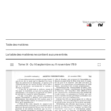
Télécharger
Partager
Table des matières
La table des matières ne contient aucune entrée.
V
Tome IX - Du 16 septembre au 11 novembre 1789
i
s
u
a
l
i
s
e
u
r