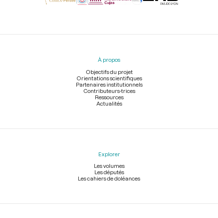
Menu
du
pied
À propos
de
page
Objectifs du projet
Orientations scientifiques
Partenaires institutionnels
Contributeurs-trices
Ressources
Actualités
Explorer
Les volumes
Les députés
Les cahiers de doléances