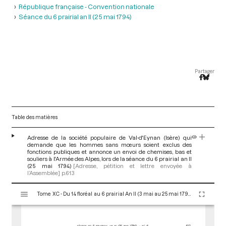
République française - Convention nationale
Séance du 6 prairial an II (25 mai 1794)
Partager
Table des matières
Adresse de la société populaire de Val-d'Eynan (Isère) qui
demande que les hommes sans mœurs soient exclus des
fonctions publiques et annonce un envoi de chemises, bas et
souliers à l'Armée des Alpes, lors de la séance du 6 prairial an II
(25 mai 1794)
[Adresse, pétition et lettre envoyée à
l’Assemblée]
p.613
V
Tome XC - Du 14 floréal au 6 prairial An II (3 mai au 25 mai 1794)
i
s
u