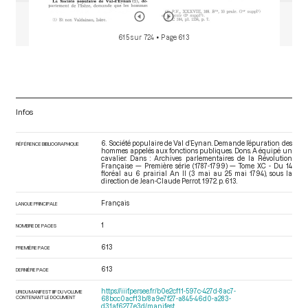
615 sur 724
• Page 613
Infos
6. Société populaire de Val d’Eynan. Demande l’épuration des
RÉFÉRENCE BIBLIOGRAPHIQUE
hommes appelés aux fonctions publiques. Dons. A équipé un
cavalier. Dans : Archives parlementaires de la Révolution
Française — Première série (1787-1799) — Tome XC - Du 14
floréal au 6 prairial An II (3 mai au 25 mai 1794)
, sous la
direction de Jean-Claude Perrot. 1972. p. 613.
Français
LANGUE PRINCIPALE
1
NOMBRE DE PAGES
613
PREMIÈRE PAGE
613
DERNIÈRE PAGE
https://iiif.persee.fr/b0e2cf11-597c-427d-8ac7-
URI DU MANIFEST IIIF DU VOLUME
CONTENANT LE DOCUMENT
68bcc0acf13b/8a9e7f27-a845-46d0-a283-
d31af6277e3d/manifest