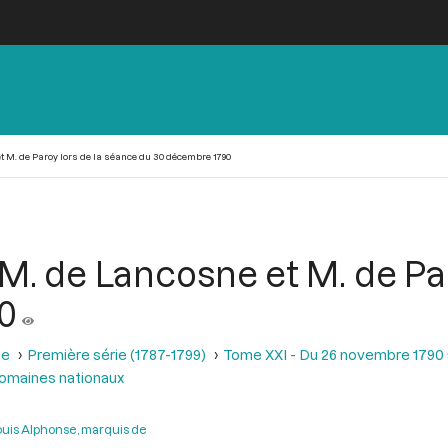
t M. de Paroy lors de la séance du 30 décembre 1790
M. de Lancosne et M. de Par
0
se
Première série (1787-1799)
Tome XXI - Du 26 novembre 1790 a
domaines nationaux
uis Alphonse, marquis de