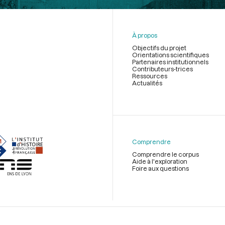
À propos
Objectifs du projet
Orientations scientifiques
Partenaires institutionnels
Contributeurs-trices
Ressources
Actualités
Menu
du
pied
de
Comprendre
page
Comprendre le corpus
Aide à l'exploration
Foire aux questions