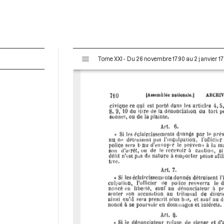
V
Tome XXI - Du 26 novembre 1790 au 2 janvier 17
i
s
u
a
l
i
s
e
u
r
M
i
r
a
d
o