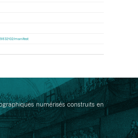
bcf9832102/manifest
onographiques numérisés construits en