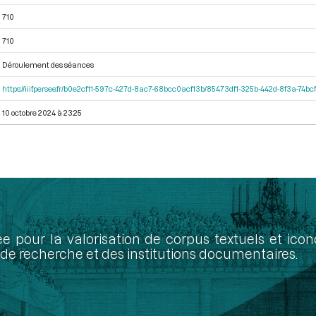
710
710
Déroulement des séances
https://iiif.persee.fr/b0e2cf11-597c-427d-8ac7-68bcc0acf13b/85473df1-325b-442d-8f3a-74
10 octobre 2024 à 23:25
ée pour la valorisation de corpus textuels et ic
de recherche et des institutions documentaires.