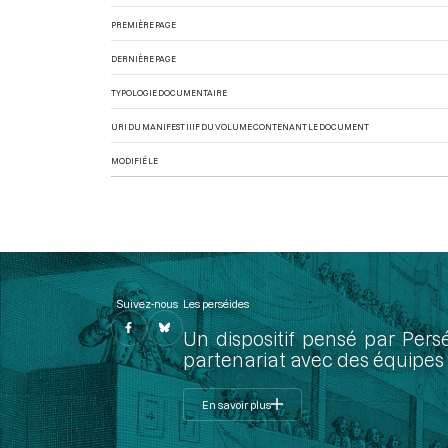
PREMIÈRE PAGE
DERNIÈRE PAGE
TYPOLOGIE DOCUMENTAIRE
URI DU MANIFEST IIIF DU VOLUME CONTENANT LE DOCUMENT
MODIFIÉ LE
Suivez-nous
Les perséides
Un dispositif pensé par Pers
partenariat avec des équipes 
En savoir plus