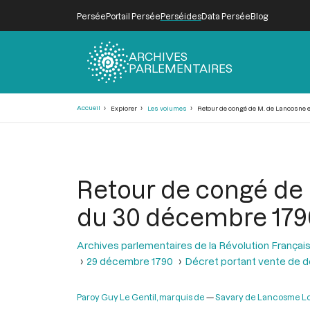
Persée
Portail Persée
Perséides
Data Persée
Blog
ARCHIVES
PARLEMENTAIRES
Fil
Accueil
Explorer
Les volumes
Retour de congé de M. de Lancosne e
d'Ariane
Retour de congé de 
du 30 décembre 179
Archives parlementaires de la Révolution Françai
29 décembre 1790
Décret portant vente de 
Paroy Guy Le Gentil, marquis de
Savary de Lancosme Lo