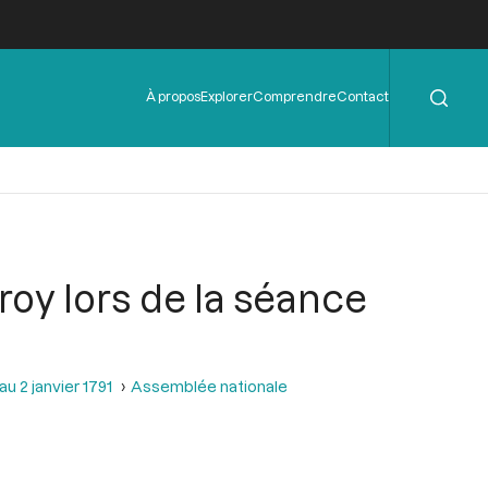
Rechercher
Menu
À propos
Explorer
Comprendre
Contact
de
l'en-
tête
oy lors de la séance
u 2 janvier 1791
Assemblée nationale