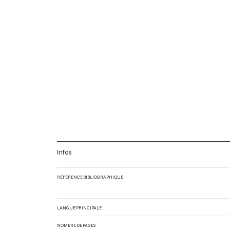
Infos
RÉFÉRENCE BIBLIOGRAPHIQUE
LANGUE PRINCIPALE
NOMBRE DE PAGES