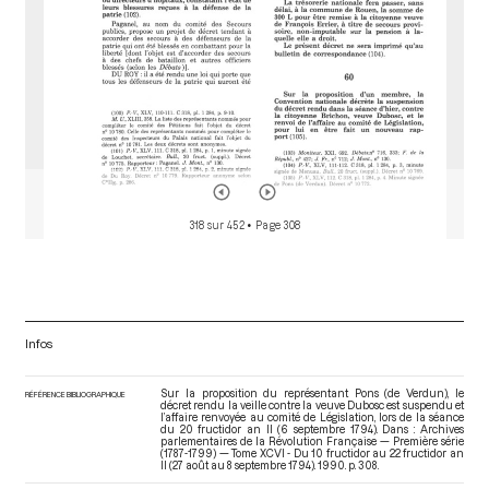
318 sur 452
• Page 308
Infos
Sur la proposition du représentant Pons (de Verdun), le
RÉFÉRENCE BIBLIOGRAPHIQUE
décret rendu la veille contre la veuve Dubosc est suspendu et
l’affaire renvoyée au comité de Législation, lors de la séance
du 20 fructidor an II (6 septembre 1794). Dans : Archives
parlementaires de la Révolution Française — Première série
(1787-1799) — Tome XCVI - Du 10 fructidor au 22 fructidor an
II (27 août au 8 septembre 1794)
. 1990. p. 308.