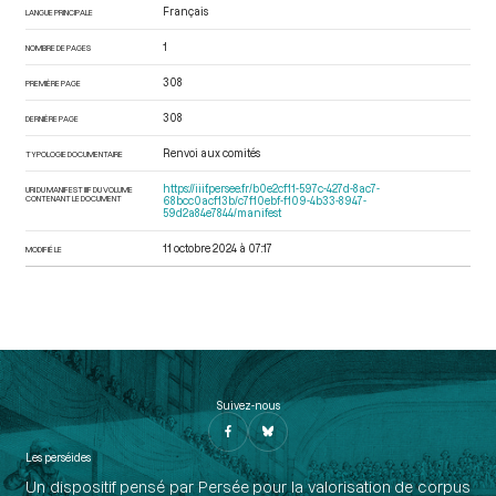
Français
LANGUE PRINCIPALE
1
NOMBRE DE PAGES
308
PREMIÈRE PAGE
308
DERNIÈRE PAGE
Renvoi aux comités
TYPOLOGIE DOCUMENTAIRE
https://iiif.persee.fr/b0e2cf11-597c-427d-8ac7-
URI DU MANIFEST IIIF DU VOLUME
CONTENANT LE DOCUMENT
68bcc0acf13b/c7f10ebf-f109-4b33-8947-
59d2a84e7844/manifest
11 octobre 2024 à 07:17
MODIFIÉ LE
Suivez-nous
Les perséides
Un dispositif pensé par Persée pour la valorisation de corpus