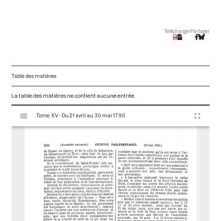
Télécharger
Partager
Table des matières
La table des matières ne contient aucune entrée.
V
Tome XV - Du 21 avril au 30 mai 1790
i
s
u
a
l
i
s
e
u
r
M