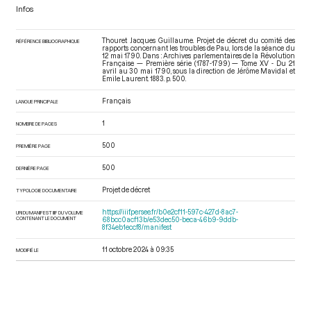
Infos
Thouret Jacques Guillaume. Projet de décret du comité des
RÉFÉRENCE BIBLIOGRAPHIQUE
rapports concernant les troubles de Pau, lors de la séance du
12 mai 1790. Dans : Archives parlementaires de la Révolution
Française — Première série (1787-1799) — Tome XV - Du 21
avril au 30 mai 1790
, sous la direction de Jérôme Mavidal et
Emile Laurent. 1883. p. 500.
Français
LANGUE PRINCIPALE
1
NOMBRE DE PAGES
500
PREMIÈRE PAGE
500
DERNIÈRE PAGE
Projet de décret
TYPOLOGIE DOCUMENTAIRE
https://iiif.persee.fr/b0e2cf11-597c-427d-8ac7-
URI DU MANIFEST IIIF DU VOLUME
CONTENANT LE DOCUMENT
68bcc0acf13b/e53dec50-beca-46b9-9ddb-
8f34eb1eccf8/manifest
11 octobre 2024 à 09:35
MODIFIÉ LE