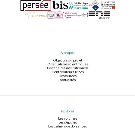
Menu
du
pied
À propos
de
page
Objectifs du projet
Orientations scientifiques
Partenaires institutionnels
Contributeurs-trices
Ressources
Actualités
Explorer
Les volumes
Les députés
Les cahiers de doléances