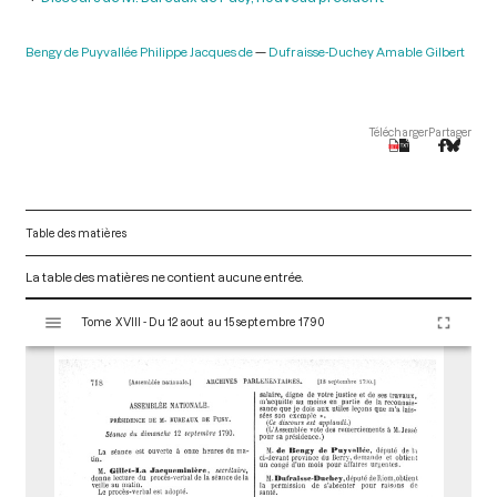
Bengy de Puyvallée Philippe Jacques de
Dufraisse-Duchey Amable Gilbert
Télécharger
Partager
Table des matières
La table des matières ne contient aucune entrée.
V
Tome XVIII - Du 12 aout au 15 septembre 1790
i
s
u
a
l
i
s
e