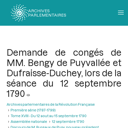
ARCHIVES
PARLEMENTAIRES
Fil
d'Ariane
Demande de congés de
MM. Bengy de Puyvallée et
Dufraisse-Duchey, lors de la
séance du 12 septembre
1790
Archives parlementaires de la Révolution Française
Première série (1787-1799)
Tome XVIII - Du 12 aout au 15 septembre 1790
Assemblée nationale
12 septembre 1790
Discours de M. Bureaux de Pusy, nouveau président