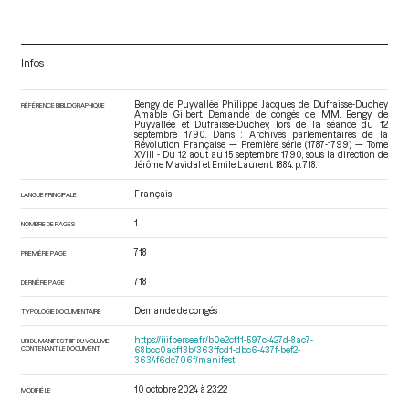
Infos
Bengy de Puyvallée Philippe Jacques de, Dufraisse-Duchey
RÉFÉRENCE BIBLIOGRAPHIQUE
Amable Gilbert. Demande de congés de MM. Bengy de
Puyvallée et Dufraisse-Duchey, lors de la séance du 12
septembre 1790. Dans : Archives parlementaires de la
Révolution Française — Première série (1787-1799) — Tome
XVIII - Du 12 aout au 15 septembre 1790
, sous la direction de
Jérôme Mavidal et Emile Laurent. 1884. p. 718.
Français
LANGUE PRINCIPALE
1
NOMBRE DE PAGES
718
PREMIÈRE PAGE
718
DERNIÈRE PAGE
Demande de congés
TYPOLOGIE DOCUMENTAIRE
https://iiif.persee.fr/b0e2cf11-597c-427d-8ac7-
URI DU MANIFEST IIIF DU VOLUME
CONTENANT LE DOCUMENT
68bcc0acf13b/363ffcd1-dbc6-437f-bef2-
3634f6dc706f/manifest
10 octobre 2024 à 23:22
MODIFIÉ LE