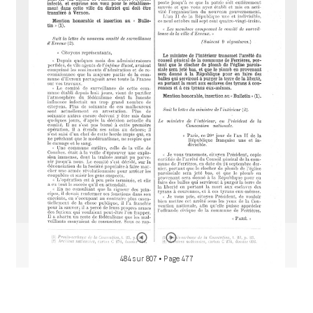
M
i
r
a
d
o
r
484 sur 807
• Page 477