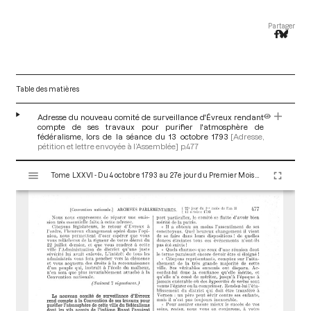
Partager
Table des matières
Adresse du nouveau comité de surveillance d'Évreux rendant
compte de ses travaux pour purifier l'atmosphère de
fédéralisme, lors de la séance du 13 octobre 1793
[Adresse,
pétition et lettre envoyée à l’Assemblée]
p.477
V
Tome LXXVI - Du 4 octobre 1793 au 27e jour du Premier Mois de l'An II (Vendredi 18 Octobre 1793)
i
s
u
a
l
i
s
e
u
r