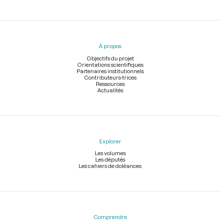
Menu
du
pied
À propos
de
page
Objectifs du projet
Orientations scientifiques
Partenaires institutionnels
Contributeurs-trices
Ressources
Actualités
Explorer
Les volumes
Les députés
Les cahiers de doléances
Comprendre