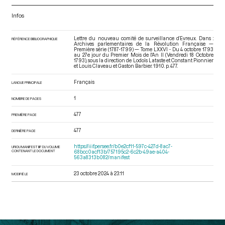
Infos
Lettre du nouveau comité de surveillance d’Evreux. Dans :
RÉFÉRENCE BIBLIOGRAPHIQUE
Archives parlementaires de la Révolution Française —
Première série (1787-1799) — Tome LXXVI - Du 4 octobre 1793
au 27e jour du Premier Mois de l'An II (Vendredi 18 Octobre
1793)
, sous la direction de Lodoïs Lataste et Constant Pionnier
et Louis Claveau et Gaston Barbier. 1910. p. 477.
Français
LANGUE PRINCIPALE
1
NOMBRE DE PAGES
477
PREMIÈRE PAGE
477
DERNIÈRE PAGE
https://iiif.persee.fr/b0e2cf11-597c-427d-8ac7-
URI DU MANIFEST IIIF DU VOLUME
CONTENANT LE DOCUMENT
68bcc0acf13b/757195c2-6c2b-49ae-a404-
563a8313b082/manifest
23 octobre 2024 à 23:11
MODIFIÉ LE