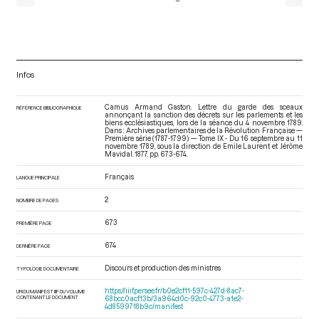
Infos
Camus Armand Gaston. Lettre du garde des sceaux
RÉFÉRENCE BIBLIOGRAPHIQUE
annonçant la sanction des décrets sur les parlements et les
biens ecclésiastiques, lors de la séance du 4 novembre 1789.
Dans : Archives parlementaires de la Révolution Française —
Première série (1787-1799) — Tome IX - Du 16 septembre au 11
novembre 1789
, sous la direction de Emile Laurent et Jérôme
Mavidal. 1877. pp. 673-674.
Français
LANGUE PRINCIPALE
2
NOMBRE DE PAGES
673
PREMIÈRE PAGE
674
DERNIÈRE PAGE
Discours et production des ministres
TYPOLOGIE DOCUMENTAIRE
https://iiif.persee.fr/b0e2cf11-597c-427d-8ac7-
URI DU MANIFEST IIIF DU VOLUME
CONTENANT LE DOCUMENT
68bcc0acf13b/3a964d0c-92c0-4773-a1e2-
4d8599718b9c/manifest