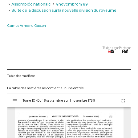
Assemblée nationale
4 novembre 1789
Suite de la discussion sur la nouvelle division du royaume
Camus Armand Gaston
Télécharger
Partager
Table des matières
La table des matières ne contient aucune entrée.
V
Tome IX - Du 16 septembre au 11 novembre 1789
i
s
u
a
l
i
s