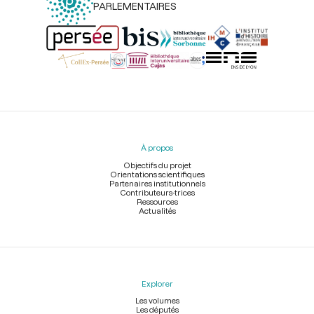
PARLEMENTAIRES
Menu
du
pied
À propos
de
page
Objectifs du projet
Orientations scientifiques
Partenaires institutionnels
Contributeurs-trices
Ressources
Actualités
Explorer
Les volumes
Les députés