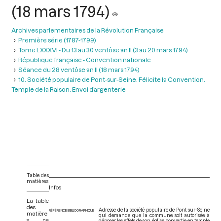
(18 mars 1794)
Archives parlementaires de la Révolution Française
Première série (1787-1799)
Tome LXXXVI - Du 13 au 30 ventôse an II (3 au 20 mars 1794)
République française - Convention nationale
Séance du 28 ventôse an II (18 mars 1794)
10. Société populaire de Pont-sur-Seine. Félicite la Convention.
Temple de la Raison. Envoi d’argenterie
Table des
matières
Infos
La table
des
Adresse de la société populaire de Pont-sur-Seine
RÉFÉRENCE BIBLIOGRAPHIQUE
matière
qui demande que la commune soit autorisée à
s ne
déposer les effets de son église, convertie en temple