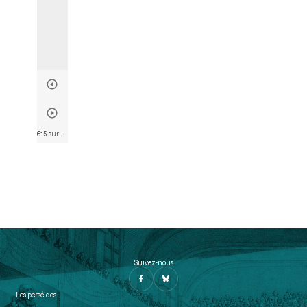
615 sur 803
• Page 612
Suivez-nous
Les perséides