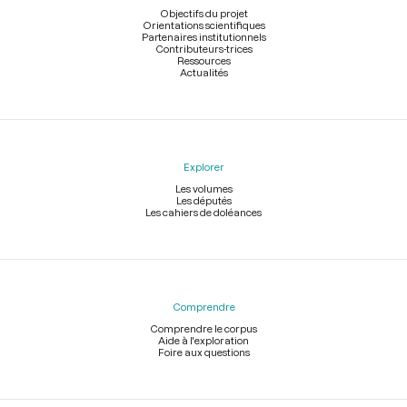
page
Objectifs du projet
Orientations scientifiques
Partenaires institutionnels
Contributeurs-trices
Ressources
Actualités
Explorer
Les volumes
Les députés
Les cahiers de doléances
Comprendre
Comprendre le corpus
Aide à l'exploration
Foire aux questions