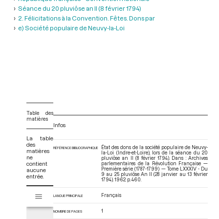
Séance du 20 pluviôse an II (8 février 1794)
2. Félicitations à la Convention. Fêtes. Dons par
e) Société populaire de Neuvy-la-Loi
Table des
matières
Infos
La table
des
État des dons de la société populaire de Neuvy-
RÉFÉRENCE BIBLIOGRAPHIQUE
matières
la-Loi (Indre-et-Loire), lors de la séance du 20
ne
pluviôse an II (8 février 1794). Dans : Archives
contient
parlementaires de la Révolution Française —
Première série (1787-1799) — Tome LXXXIV - Du
aucune
9 au 25 pluviôse An II (28 janvier au 13 février
entrée.
1794)
. 1962. p. 460.
V
Français
Tome LXXXIV - Du 9 au 25 pluviôse An II (28 janvier au 13 février 1794)
LANGUE PRINCIPALE
i
s
1
NOMBRE DE PAGES
u