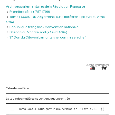
Archives parlementaires de la Révolution Française
Première série (1787-1799)
Tome LXXXIX - Du 29 germinal au 13 floréal an II (18 avril au 2 mai
1794)
République française - Convention nationale
Séance du 5 floréal an II (24 avril 1794 )
37. Don du Citoyen Lamontagne, commis en chef
Télécharger
Partager
Table des matières
La table des matières ne contient aucune entrée.
V
Tome LXXXIX - Du 29 germinal au 13 floréal an II (18 avril au 2 mai 1794)
i