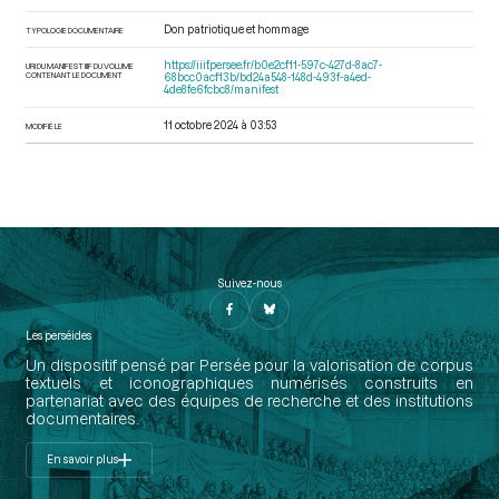
Don patriotique et hommage
TYPOLOGIE DOCUMENTAIRE
https://iiif.persee.fr/b0e2cf11-597c-427d-8ac7-
URI DU MANIFEST IIIF DU VOLUME
CONTENANT LE DOCUMENT
68bcc0acf13b/bd24a548-148d-493f-a4ed-
4de8fe6fcbc8/manifest
11 octobre 2024 à 03:53
MODIFIÉ LE
Suivez-nous
Les perséides
Un dispositif pensé par Persée pour la valorisation de corpus
textuels et iconographiques numérisés construits en
partenariat avec des équipes de recherche et des institutions
documentaires.
En savoir plus