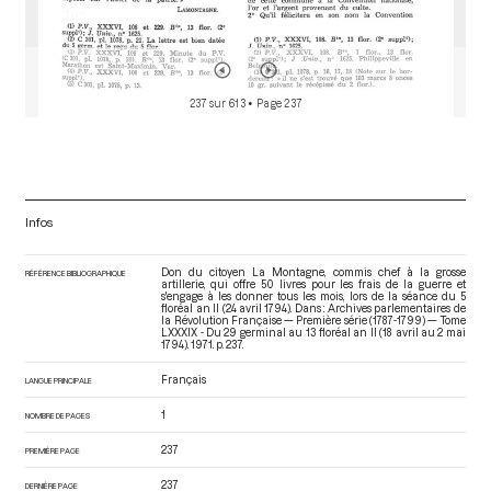
237 sur 613
• Page 237
Infos
Don du citoyen La Montagne, commis chef à la grosse
RÉFÉRENCE BIBLIOGRAPHIQUE
artillerie, qui offre 50 livres pour les frais de la guerre et
s'engage à les donner tous les mois, lors de la séance du 5
floréal an II (24 avril 1794). Dans : Archives parlementaires de
la Révolution Française — Première série (1787-1799) — Tome
LXXXIX - Du 29 germinal au 13 floréal an II (18 avril au 2 mai
1794)
. 1971. p. 237.
Français
LANGUE PRINCIPALE
1
NOMBRE DE PAGES
237
PREMIÈRE PAGE
237
DERNIÈRE PAGE