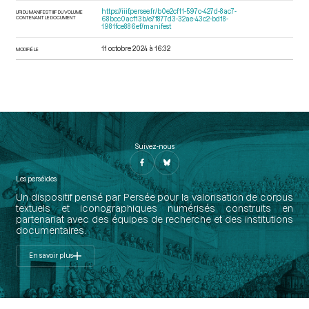
https://iiif.persee.fr/b0e2cf11-597c-427d-8ac7-
URI DU MANIFEST IIIF DU VOLUME
CONTENANT LE DOCUMENT
68bcc0acf13b/e7f877d3-32ae-43c2-bd18-
1981fce886ef/manifest
11 octobre 2024 à 16:32
MODIFIÉ LE
Suivez-nous
Les perséides
Un dispositif pensé par Persée pour la valorisation de corpus
textuels et iconographiques numérisés construits en
partenariat avec des équipes de recherche et des institutions
documentaires.
En savoir plus