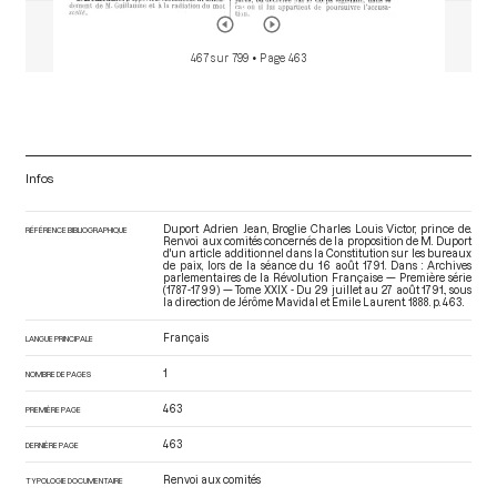
467 sur 799
• Page 463
Infos
Duport Adrien Jean, Broglie Charles Louis Victor, prince de.
RÉFÉRENCE BIBLIOGRAPHIQUE
Renvoi aux comités concernés de la proposition de M. Duport
d'un article additionnel dans la Constitution sur les bureaux
de paix, lors de la séance du 16 août 1791. Dans : Archives
parlementaires de la Révolution Française — Première série
(1787-1799) — Tome XXIX - Du 29 juillet au 27 août 1791.
, sous
la direction de Jérôme Mavidal et Emile Laurent. 1888. p. 463.
Français
LANGUE PRINCIPALE
1
NOMBRE DE PAGES
463
PREMIÈRE PAGE
463
DERNIÈRE PAGE
Renvoi aux comités
TYPOLOGIE DOCUMENTAIRE