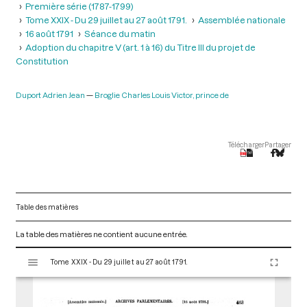
Première série (1787-1799)
Tome XXIX - Du 29 juillet au 27 août 1791.
Assemblée nationale
16 août 1791
Séance du matin
Adoption du chapitre V (art. 1 à 16) du Titre III du projet de
Constitution
Duport Adrien Jean
Broglie Charles Louis Victor, prince de
Télécharger
Partager
Table des matières
La table des matières ne contient aucune entrée.
V
Tome XXIX - Du 29 juillet au 27 août 1791.
i
s
u
a