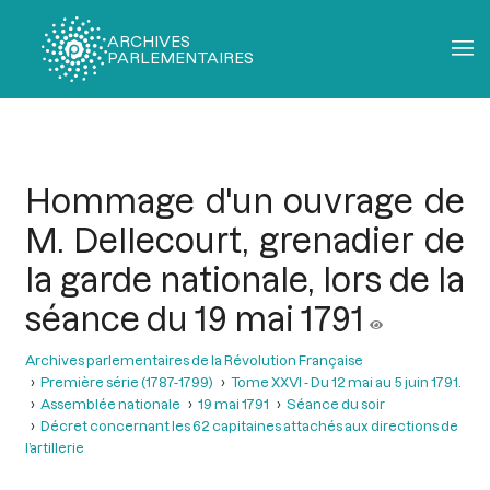
ARCHIVES
PARLEMENTAIRES
Fil
d'Ariane
Hommage d'un ouvrage de
M. Dellecourt, grenadier de
la garde nationale, lors de la
séance du 19 mai 1791
Archives parlementaires de la Révolution Française
Première série (1787-1799)
Tome XXVI - Du 12 mai au 5 juin 1791.
Assemblée nationale
19 mai 1791
Séance du soir
Décret concernant les 62 capitaines attachés aux directions de
l’artillerie