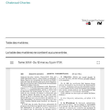
Chabroud Charles
Télécharger
Partager
Table des matières
La table des matières ne contient aucune entrée.
V
Tome XXVI - Du 12 mai au 5 juin 1791.
i
s
u
a
l
i
s
e
u
r