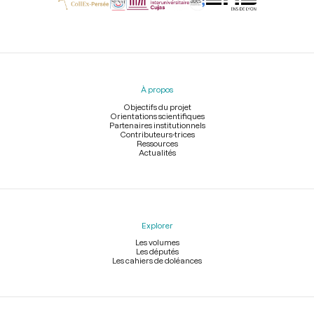
Menu
du
pied
À propos
de
page
Objectifs du projet
Orientations scientifiques
Partenaires institutionnels
Contributeurs-trices
Ressources
Actualités
Explorer
Les volumes
Les députés
Les cahiers de doléances