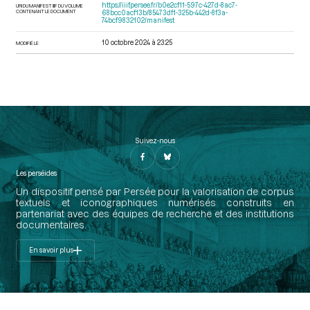
https://iiif.persee.fr/b0e2cf11-597c-427d-8ac7-
URI DU MANIFEST IIIF DU VOLUME
CONTENANT LE DOCUMENT
68bcc0acf13b/85473df1-325b-442d-8f3a-
74bcf9832102/manifest
10 octobre 2024 à 23:25
MODIFIÉ LE
Suivez-nous
Les perséides
Un dispositif pensé par Persée pour la valorisation de corpus
textuels et iconographiques numérisés construits en
partenariat avec des équipes de recherche et des institutions
documentaires.
En savoir plus