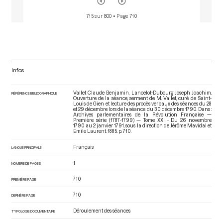
715 sur 800
• Page 710
Infos
Vallet Claude Benjamin, Lancelot-Dubourg Joseph Joachim.
RÉFÉRENCE BIBLIOGRAPHIQUE
Ouverture de la séance, serment de M. Vallet, curé de Saint-
Louis de Gien et lecture des procès verbaux des séances du 28
et 29 décembre lors de la séance du 30 décembre 1790. Dans :
Archives parlementaires de la Révolution Française —
Première série (1787-1799) — Tome XXI - Du 26 novembre
1790 au 2 janvier 1791
, sous la direction de Jérôme Mavidal et
Emile Laurent. 1885. p. 710.
Français
LANGUE PRINCIPALE
1
NOMBRE DE PAGES
710
PREMIÈRE PAGE
710
DERNIÈRE PAGE
Déroulement des séances
TYPOLOGIE DOCUMENTAIRE