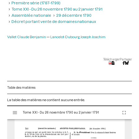
Première série (1787-1799)
Tome XXI - Du 26 novembre 1790 au 2 janvier 1791
Assemblée nationale
29 décembre 1790
Décret portant vente de domaines nationaux
Vallet Claude Benjamin
Lancelot-Dubourg Joseph Joachim
Télécharger
Partager
Table des matières
La table des matières ne contient aucune entrée.
V
Tome XXI - Du 26 novembre 1790 au 2 janvier 1791
i
s
u
a
l