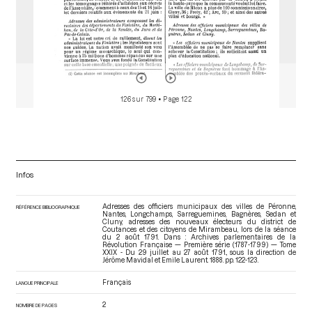
126 sur 799
• Page 122
Infos
Adresses des officiers municipaux des villes de Péronne,
RÉFÉRENCE BIBLIOGRAPHIQUE
Nantes, Longchamps, Sarreguemines, Bagnères, Sedan et
Cluny, adresses des nouveaux électeurs du district de
Coutances et des citoyens de Mirambeau, lors de la séance
du 2 août 1791. Dans : Archives parlementaires de la
Révolution Française — Première série (1787-1799) — Tome
XXIX - Du 29 juillet au 27 août 1791.
, sous la direction de
Jérôme Mavidal et Emile Laurent. 1888. pp. 122-123.
Français
LANGUE PRINCIPALE
2
NOMBRE DE PAGES