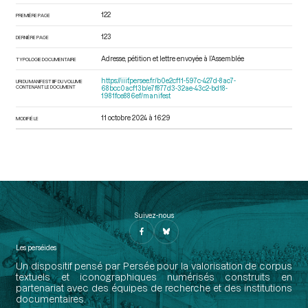
122
PREMIÈRE PAGE
123
DERNIÈRE PAGE
Adresse, pétition et lettre envoyée à l’Assemblée
TYPOLOGIE DOCUMENTAIRE
https://iiif.persee.fr/b0e2cf11-597c-427d-8ac7-
URI DU MANIFEST IIIF DU VOLUME
CONTENANT LE DOCUMENT
68bcc0acf13b/e7f877d3-32ae-43c2-bd18-
1981fce886ef/manifest
11 octobre 2024 à 16:29
MODIFIÉ LE
Suivez-nous
Les perséides
Un dispositif pensé par Persée pour la valorisation de corpus
textuels et iconographiques numérisés construits en
partenariat avec des équipes de recherche et des institutions
documentaires.