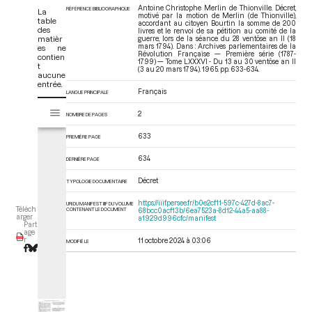
Antoine Christophe Merlin de Thionville. Décret,
RÉFÉRENCE BIBLIOGRAPHIQUE
La
motivé par la motion de Merlin (de Thionville),
table
accordant au citoyen Bourtin la somme de 200
des
livres et le renvoi de sa pétition au comité de la
matièr
guerre, lors de la séance du 28 ventôse an II (18
mars 1794). Dans : Archives parlementaires de la
es ne
Révolution Française — Première série (1787-
contien
1799) — Tome LXXXVI - Du 13 au 30 ventôse an II
t
(3 au 20 mars 1794)
. 1965. pp. 633-634.
aucune
entrée.
Français
LANGUE PRINCIPALE
V
Tome LXXXVI - Du 13 au 30 ventôse an II (3 au 20 mars 1794)
2
i
NOMBRE DE PAGES
s
633
PREMIÈRE PAGE
u
a
634
DERNIÈRE PAGE
l
i
Décret
TYPOLOGIE DOCUMENTAIRE
s
https://iiif.persee.fr/b0e2cf11-597c-427d-8ac7-
URI DU MANIFEST IIIF DU VOLUME
e
Téléch
CONTENANT LE DOCUMENT
68bcc0acf13b/6ea7523a-8d12-44a5-aa88-
arger
a1929d996cfc/manifest
u
Part
age
r
r
11 octobre 2024 à 03:06
MODIFIÉ LE
M
i
r
a
d