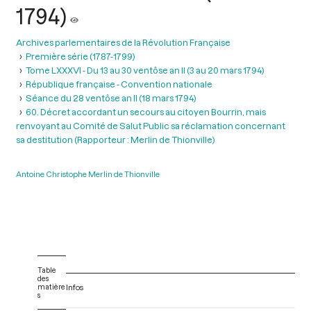
1794)
Archives parlementaires de la Révolution Française
Première série (1787-1799)
Tome LXXXVI - Du 13 au 30 ventôse an II (3 au 20 mars 1794)
République française - Convention nationale
Séance du 28 ventôse an II (18 mars 1794)
60. Décret accordant un secours au citoyen Bourrin, mais
renvoyant au Comité de Salut Public sa réclamation concernant
sa destitution (Rapporteur : Merlin de Thionville)
Antoine Christophe Merlin de Thionville
Table
des
matière
Infos
s