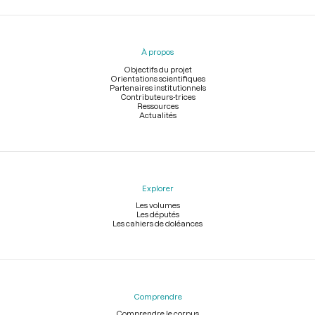
Menu
du
pied
À propos
de
page
Objectifs du projet
Orientations scientifiques
Partenaires institutionnels
Contributeurs-trices
Ressources
Actualités
Explorer
Les volumes
Les députés
Les cahiers de doléances
Comprendre
Comprendre le corpus