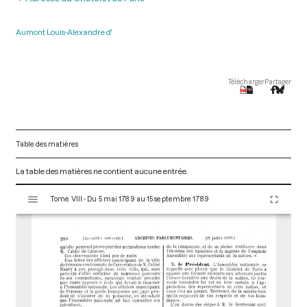
Aumont Louis-Alexandre d'
Télécharger
Partager
Table des matières
La table des matières ne contient aucune entrée.
V
Tome VIII - Du 5 mai 1789 au 15 septembre 1789
i
s
u
a
l
i
s
e