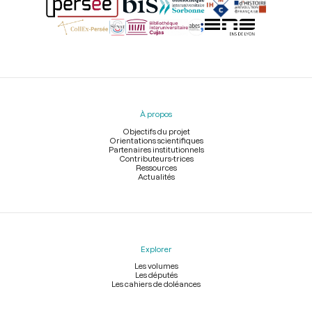
Menu
du
pied
À propos
de
page
Objectifs du projet
Orientations scientifiques
Partenaires institutionnels
Contributeurs-trices
Ressources
Actualités
Explorer
Les volumes
Les députés
Les cahiers de doléances