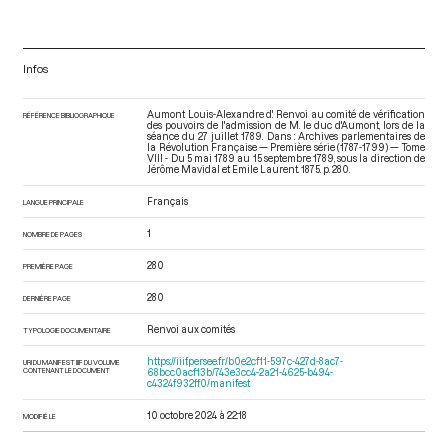
Infos
Aumont Louis-Alexandre d'. Renvoi au comité de vérification
RÉFÉRENCE BIBLIOGRAPHIQUE
des pouvoirs de l'admission de M. le duc d'Aumont, lors de la
séance du 27 juillet 1789. Dans : Archives parlementaires de
la Révolution Française — Première série (1787-1799) — Tome
VIII - Du 5 mai 1789 au 15 septembre 1789
, sous la direction de
Jérôme Mavidal et Emile Laurent. 1875. p. 280.
Français
LANGUE PRINCIPALE
1
NOMBRE DE PAGES
280
PREMIÈRE PAGE
280
DERNIÈRE PAGE
Renvoi aux comités
TYPOLOGIE DOCUMENTAIRE
https://iiif.persee.fr/b0e2cf11-597c-427d-8ac7-
URI DU MANIFEST IIIF DU VOLUME
CONTENANT LE DOCUMENT
68bcc0acf13b/743e3cc4-2a21-4625-b494-
c4324f932ff0/manifest
10 octobre 2024 à 22:18
MODIFIÉ LE