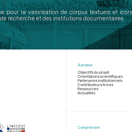
ée pour la valorisation de corpus textuels et ic
de recherche et des institutions documentaires.
À propos
Objectifs du projet
Orientations scientifiques
Partenaires institutionnels
Contributeurs-trices
Ressources
Actualités
Menu
du
pied
de
Comprendre