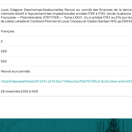
Louis Grégoire Deschamps-Destournelles. Renvoi au comité des finances de la deman
mémoire relatif à l'apurement des impositions des années 1788 à 1790, lors de la séance 
Française — Première série (1787-1799) — Tome LXXVI - Du 4 octobre 1793 au 27e jour du 
de Lodoïs Lataste et Constant Pionnier et Louis Claveau et Gaston Barbier. 1910. pp. 589-5
Français
2
589
590
Renvoi aux comités
https://iiif.persee.fr/b0e2cf11-597c-427d-8ac7-68bcc0acf13b/757195c2-6c2b-49ae-a404-
28 novembre 2025 à 11:28