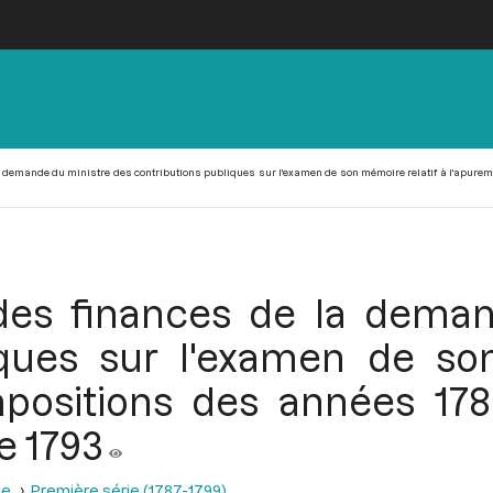
 demande du ministre des contributions publiques sur l'examen de son mémoire relatif à l'apuremen
des finances de la deman
iques sur l'examen de so
positions des années 1788
e 1793
se
Première série (1787-1799)