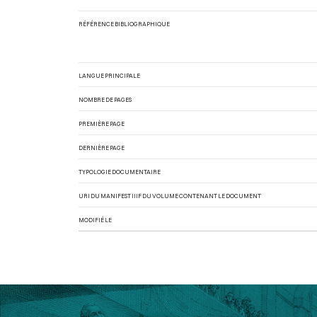
RÉFÉRENCE BIBLIOGRAPHIQUE
LANGUE PRINCIPALE
NOMBRE DE PAGES
PREMIÈRE PAGE
DERNIÈRE PAGE
TYPOLOGIE DOCUMENTAIRE
URI DU MANIFEST IIIF DU VOLUME CONTENANT LE DOCUMENT
MODIFIÉ LE