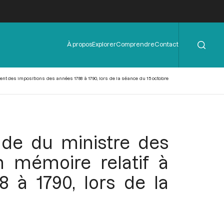
Rechercher
Menu
À propos
Explorer
Comprendre
Contact
de
l'en-
tête
t des impositions des années 1788 à 1790, lors de la séance du 15 octobre
de du ministre des
n mémoire relatif à
 à 1790, lors de la