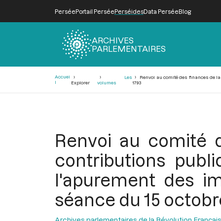
Persée
Portail Persée
Perséides
Data Persée
Blog
ARCHIVES
PARLEMENTAIRES
Fil
Accuei
Les
Renvoi au comité des finances de la
d'Ariane
l
Explorer
volumes
1793
Renvoi au comité 
contributions publ
l'apurement des im
séance du 15 octobr
Archives parlementaires de la Révolution Françai