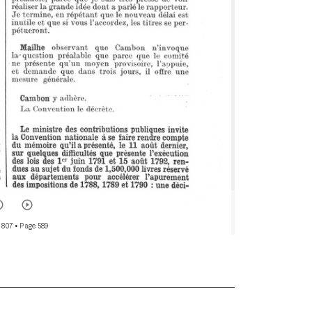
 807
• Page 589