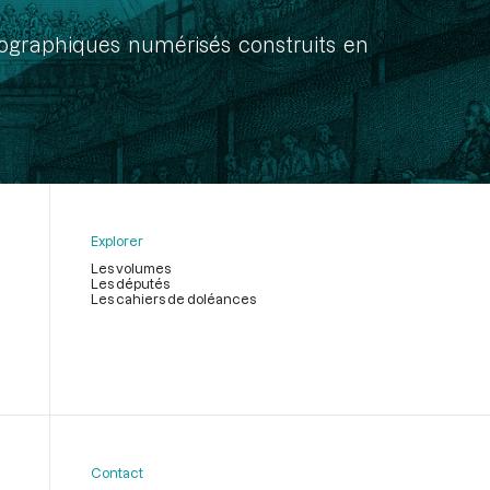
onographiques numérisés construits en
Explorer
Les volumes
Les députés
Les cahiers de doléances
Contact