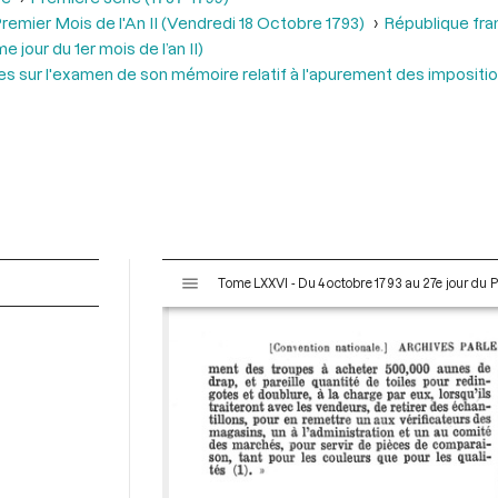
remier Mois de l'An II (Vendredi 18 Octobre 1793)
République fra
jour du 1er mois de l’an II)
s sur l'examen de son mémoire relatif à l'apurement des impositi
V
Tome LXXVI - Du 4 octobre 1793 au 27e jour du P
i
s
u
a
l
i
s
e
u