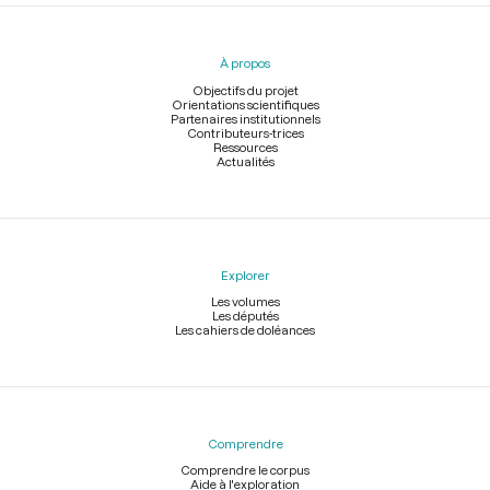
Menu
du
pied
À propos
de
page
Objectifs du projet
Orientations scientifiques
Partenaires institutionnels
Contributeurs-trices
Ressources
Actualités
Explorer
Les volumes
Les députés
Les cahiers de doléances
Comprendre
Comprendre le corpus
Aide à l'exploration