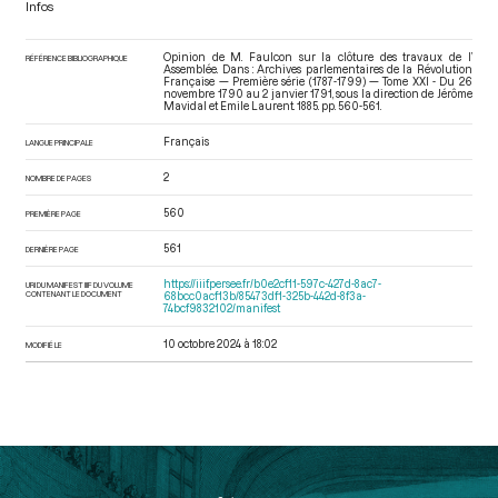
Infos
Opinion de M. Faulcon sur la clôture des travaux de l’
RÉFÉRENCE BIBLIOGRAPHIQUE
Assemblée. Dans : Archives parlementaires de la Révolution
Française — Première série (1787-1799) — Tome XXI - Du 26
novembre 1790 au 2 janvier 1791
, sous la direction de Jérôme
Mavidal et Emile Laurent. 1885. pp. 560-561.
Français
LANGUE PRINCIPALE
2
NOMBRE DE PAGES
560
PREMIÈRE PAGE
561
DERNIÈRE PAGE
https://iiif.persee.fr/b0e2cf11-597c-427d-8ac7-
URI DU MANIFEST IIIF DU VOLUME
CONTENANT LE DOCUMENT
68bcc0acf13b/85473df1-325b-442d-8f3a-
74bcf9832102/manifest
10 octobre 2024 à 18:02
MODIFIÉ LE