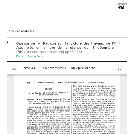
Partager
Table des matières
Opinion de M. Faulcon sur la clôture des travaux de l’
Assemblée, en annexe de la séance du 18 décembre
1790
[Discours non prononcés]
pp.560-561
Faulcon Marie Félix
V
Tome XXI - Du 26 novembre 1790 au 2 janvier 1791
i
s
u
a
l
i
s
e
u
r
M
i