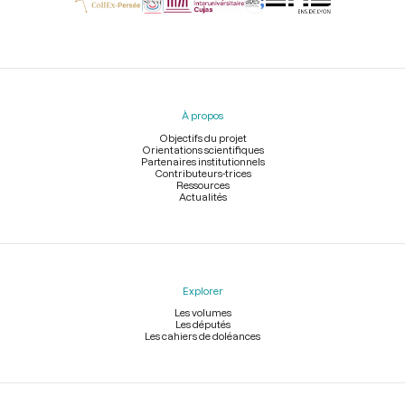
Menu
du
pied
À propos
de
page
Objectifs du projet
Orientations scientifiques
Partenaires institutionnels
Contributeurs-trices
Ressources
Actualités
Explorer
Les volumes
Les députés
Les cahiers de doléances