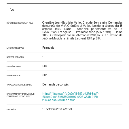
Infos
Crenière Jean-Baptiste, Vallet Claude Benjamin. Demandes
RÉFÉRENCE BIBLIOGRAPHIQUE
de congés de MM. Crénière et Vallet, lors de la séance du 18
octobre 1790. Dans : Archives parlementaires de la
Révolution Française — Première série (1787-1799) — Tome
XIX - Du 16 septembre au 23 octobre 1790
, sous la direction de
Jérôme Mavidal et Emile Laurent. 1884. p. 684.
Français
LANGUE PRINCIPALE
1
NOMBRE DE PAGES
684
PREMIÈRE PAGE
684
DERNIÈRE PAGE
Demande de congés
TYPOLOGIE DOCUMENTAIRE
https://iiif.persee.fr/b0e2cf11-597c-427d-8ac7-
URI DU MANIFEST IIIF DU VOLUME
CONTENANT LE DOCUMENT
68bcc0acf13b/6f80b006-e203-473b-917b-
25c2aaba59d9/manifest
10 octobre 2024 à 23:23
MODIFIÉ LE