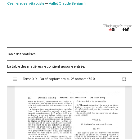
Crenière Jean-Baptiste
Vallet Claude Benjamin
Télécharger
Partager
Table des matières
La table des matières ne contient aucune entrée.
V
Tome XIX - Du 16 septembre au 23 octobre 1790
i
s
u
a
l
i
s
e
u
r