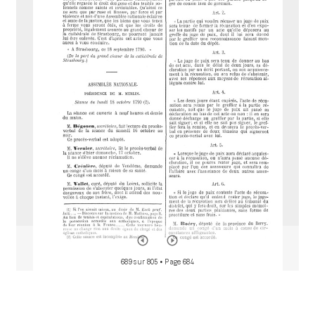
M
i
r
a
d
o
r
689 sur 805
• Page 684