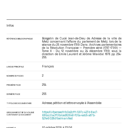
Infos
Boisgelin de Cucé Jean-de-Dieu de. Adresse de la ville de
RÉFÉRENCE BIBLIOGRAPHIQUE
Metz concernant l'affaire du parlement de Metz, lors de la
séance du 25 novembre 1789. Dans : Archives parlementaires
de la Révolution Française — Première série (1787-1799) —
Tome X - Du 12 novembre au 24 décembre 1789
, sous la
direction de Emile Laurent et Jérôme Mavidal. 1878. pp. 254-
255.
Français
LANGUE PRINCIPALE
2
NOMBRE DE PAGES
254
PREMIÈRE PAGE
255
DERNIÈRE PAGE
Adresse, pétition et lettre envoyée à l’Assemblée
TYPOLOGIE DOCUMENTAIRE
https://iiif.persee.fr/b0e2cf11-597c-427d-8ac7-
URI DU MANIFEST IIIF DU VOLUME
CONTENANT LE DOCUMENT
68bcc0acf13b/ced82648-f05a-4eb5-a87b-
521e6028d1be/manifest
10 octobre 2024 à 23:06
MODIFIÉ LE