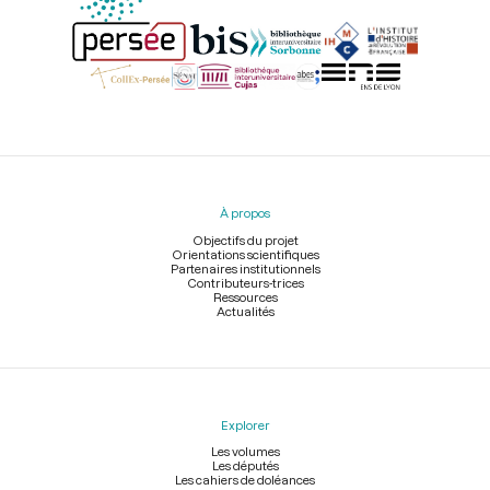
Menu
du
pied
À propos
de
page
Objectifs du projet
Orientations scientifiques
Partenaires institutionnels
Contributeurs-trices
Ressources
Actualités
Explorer
Les volumes
Les députés
Les cahiers de doléances