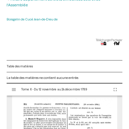
l'Assemblée
Boisgelin de Cucé Jean-de-Dieu de
Télécharger
Partager
Table des matières
La table des matières ne contient aucune entrée.
V
Tome X - Du 12 novembre au 24 décembre 1789
i
s
u
a
l
i
s