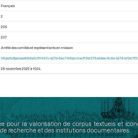
Français
2
206
207
Arrêté des comités et représentants en mission
https://iiif.persee.fr/b0e2cf11-597c-427d-8ac7-68bcc0acf13b/376a5dee-9c6e-4578-b13d-7f
28 novembre 2025 à 10:24
ée pour la valorisation de corpus textuels et ic
de recherche et des institutions documentaires.