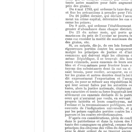
a
d
o
r