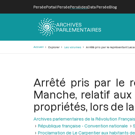
Persée
Portail Persée
Perséides
Data Persée
Blog
ARCHIVES
PARLEMENTAIRES
Fil
Accueil
Explorer
Les volumes
Arrêté pris par le représentant Leca
d'Ariane
Arrêté pris par le 
Manche, relatif au
propriétés, lors de 
Archives parlementaires de la Révolution Françai
République française - Convention nationale
Proclamation de Le Carpentier aux habitants 