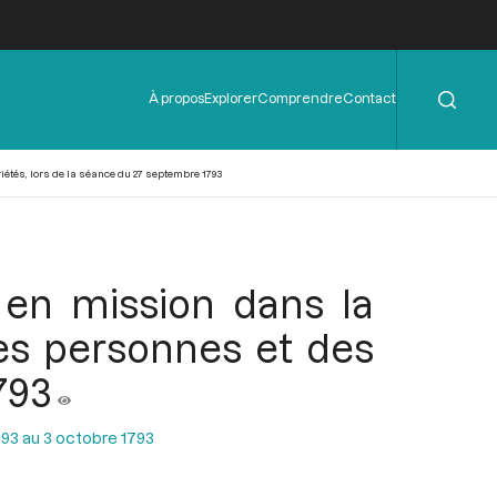
Rechercher
Menu
À propos
Explorer
Comprendre
Contact
de
l'en-
tête
iétés, lors de la séance du 27 septembre 1793
, en mission dans la
es personnes et des
793
93 au 3 octobre 1793