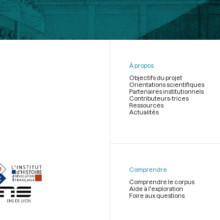
À propos
Objectifs du projet
Orientations scientifiques
Partenaires institutionnels
Contributeurs-trices
Ressources
Actualités
Menu
du
pied
de
Comprendre
page
Comprendre le corpus
Aide à l'exploration
Foire aux questions