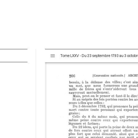
V
Tome LXXV - Du 23 septembre 1793 au 3 octobr
i
s
u
a
l
i
s
e
u
r
M
i
r