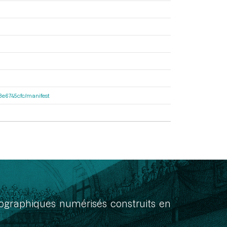
33e6745cfc/manifest
onographiques numérisés construits en