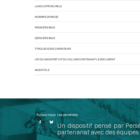
LANGUE PRINCIPALE
NOMBRE DE PAGES
PREMIÈRE PAGE
DERNIÈRE PAGE
TYPOLOGIE DOCUMENTAIRE
URI DU MANIFEST IIIF DU VOLUME CONTENANT LE DOCUMENT
MODIFIÉ LE
Suivez-nous
Les perséides
Un dispositif pensé par Pers
partenariat avec des équipes 