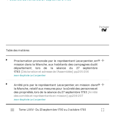
Partager
Table des matières
Proclamation prononcée par le représentant Lecarpentier, en
mission dans la Manche, aux habitants des campagnes dudit
département, lors de la séance du 27 septembre
1793
[Déclaration et adresse de l’Assemblée]
pp.205-206
Jean-Baptiste Le Carpentier
Arrêté pris par le représentant Lecarpentier, en mission dans
la Manche, relatif aux mesures pour la sûreté des personnes et
des propriétés, lors de la séance du 27 septembre 1793
[Arrêté
des comités et représentants en mission]
pp.206-207
Jean-Baptiste Le Carpentier
V
Tome LXXV - Du 23 septembre 1793 au 3 octobre 1793
i