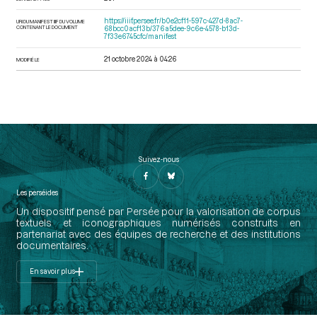
https://iiif.persee.fr/b0e2cf11-597c-427d-8ac7-
URI DU MANIFEST IIIF DU VOLUME
CONTENANT LE DOCUMENT
68bcc0acf13b/376a5dee-9c6e-4578-b13d-
7f33e6745cfc/manifest
21 octobre 2024 à 04:26
MODIFIÉ LE
Suivez-nous
Les perséides
Un dispositif pensé par Persée pour la valorisation de corpus
textuels et iconographiques numérisés construits en
partenariat avec des équipes de recherche et des institutions
documentaires.
En savoir plus