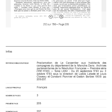
212 sur 786
• Page 205
Infos
Proclamation de Le Carpentier aux habitants des
RÉFÉRENCE BIBLIOGRAPHIQUE
campagnes du département de la Manche. Dans : Archives
parlementaires de la Révolution Française — Première série
(1787-1799) — Tome LXXV - Du 23 septembre 1793 au 3
octobre 1793
, sous la direction de Lodoïs Lataste et Louis
Claveau et Constant Pionnier et Gaston Barbier. 1909. pp.
205-207.
Français
LANGUE PRINCIPALE
3
NOMBRE DE PAGES
205
PREMIÈRE PAGE
207
DERNIÈRE PAGE