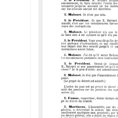
d
o
r