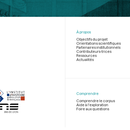
À propos
Objectifs du projet
Orientations scientifiques
Partenaires institutionnels
Contributeurs-trices
Ressources
Actualités
Menu
du
pied
de
Comprendre
page
Comprendre le corpus
Aide à l'exploration
Foire aux questions