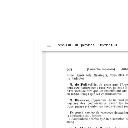
V
Tome XXII - Du 3 janvier au 5 février 1791
i
s
u
a
l
i
s
e
u
r
M
i
r
a