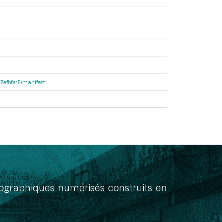
87efbfa15/manifest
onographiques numérisés construits en