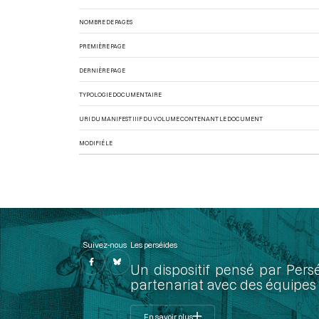
NOMBRE DE PAGES
PREMIÈRE PAGE
DERNIÈRE PAGE
TYPOLOGIE DOCUMENTAIRE
URI DU MANIFEST IIIF DU VOLUME CONTENANT LE DOCUMENT
MODIFIÉ LE
Suivez-nous
Les perséides
Un dispositif pensé par Pers
partenariat avec des équipes 
En savoir plus