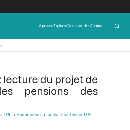
Rechercher
Menu
À propos
Explorer
Comprendre
Contact
de
l'en-
tête
es
: lecture du projet de
les pensions des
er 1791
Assemblée nationale
1er février 1791