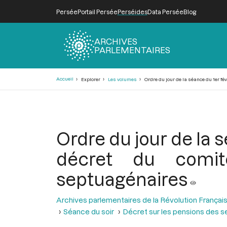
Persée
Portail Persée
Perséides
Data Persée
Blog
ARCHIVES
PARLEMENTAIRES
Fil
Accueil
Explorer
Les volumes
Ordre du jour de la séance du 1er fé
d'Ariane
Ordre du jour de la s
décret du comit
septuagénaires
Archives parlementaires de la Révolution Françai
Séance du soir
Décret sur les pensions des 