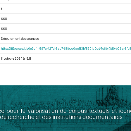
1
668
668
Déroulement des séances
https://iiif.persee.fr/b0e2cf11-597c-427d-8ac7-68bcc0acf13b/8201d0c4-746b-4fd0-b06a-8fb
11 octobre 2024 à 15:11
ée pour la valorisation de corpus textuels et ic
de recherche et des institutions documentaires.