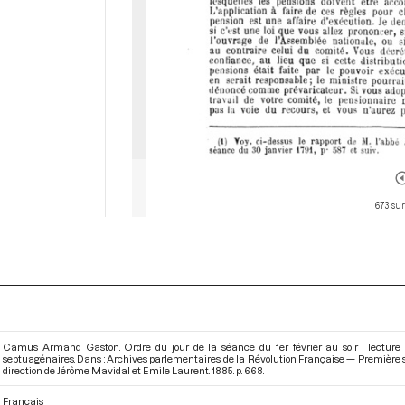
673 sur
Camus Armand Gaston. Ordre du jour de la séance du 1er février au soir : lecture 
septuagénaires. Dans : Archives parlementaires de la Révolution Française — Première sé
direction de Jérôme Mavidal et Emile Laurent. 1885. p. 668.
Français