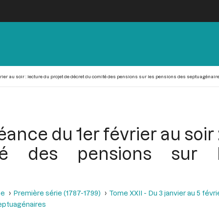
vrier au soir : lecture du projet de décret du comité des pensions sur les pensions des septuagénair
éance du 1er février au soir 
é des pensions sur 
se
Première série (1787-1799)
Tome XXII - Du 3 janvier au 5 févri
septuagénaires