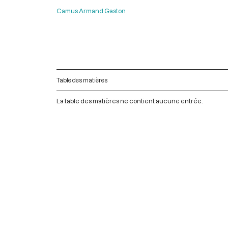
Camus Armand Gaston
Table des matières
La table des matières ne contient aucune entrée.