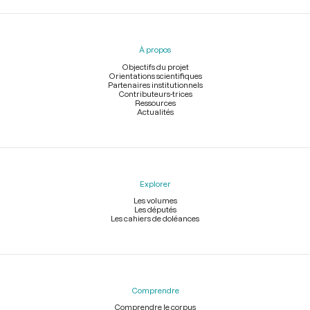
Menu
du
pied
À propos
de
page
Objectifs du projet
Orientations scientifiques
Partenaires institutionnels
Contributeurs-trices
Ressources
Actualités
Explorer
Les volumes
Les députés
Les cahiers de doléances
Comprendre
Comprendre le corpus