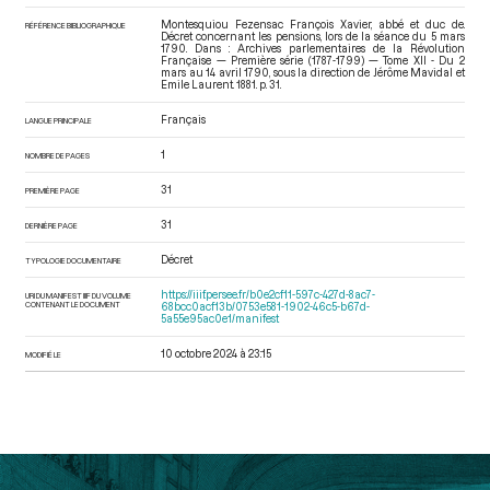
Montesquiou Fezensac François Xavier, abbé et duc de.
RÉFÉRENCE BIBLIOGRAPHIQUE
Décret concernant les pensions, lors de la séance du 5 mars
1790. Dans : Archives parlementaires de la Révolution
Française — Première série (1787-1799) — Tome XII - Du 2
mars au 14 avril 1790
, sous la direction de Jérôme Mavidal et
Emile Laurent. 1881. p. 31.
Français
LANGUE PRINCIPALE
1
NOMBRE DE PAGES
31
PREMIÈRE PAGE
31
DERNIÈRE PAGE
Décret
TYPOLOGIE DOCUMENTAIRE
https://iiif.persee.fr/b0e2cf11-597c-427d-8ac7-
URI DU MANIFEST IIIF DU VOLUME
CONTENANT LE DOCUMENT
68bcc0acf13b/0753e581-1902-46c5-b67d-
5a55e95ac0e1/manifest
10 octobre 2024 à 23:15
MODIFIÉ LE