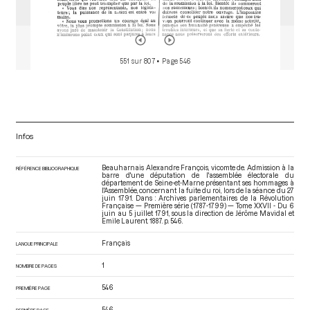
551 sur 807
• Page 546
Infos
Beauharnais Alexandre François, vicomte de. Admission à la
RÉFÉRENCE BIBLIOGRAPHIQUE
barre d'une députation de l'assemblée électorale du
département de Seine-et-Marne présentant ses hommages à
l'Assemblée, concernant la fuite du roi, lors de la séance du 27
juin 1791. Dans : Archives parlementaires de la Révolution
Française — Première série (1787-1799) — Tome XXVII - Du 6
juin au 5 juillet 1791
, sous la direction de Jérôme Mavidal et
Emile Laurent. 1887. p. 546.
Français
LANGUE PRINCIPALE
1
NOMBRE DE PAGES
546
PREMIÈRE PAGE
546
DERNIÈRE PAGE