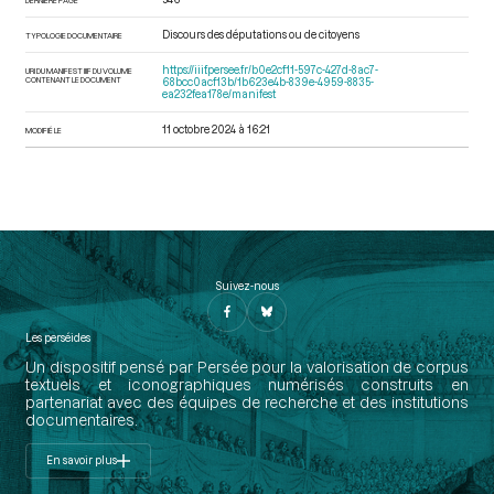
Discours des députations ou de citoyens
TYPOLOGIE DOCUMENTAIRE
https://iiif.persee.fr/b0e2cf11-597c-427d-8ac7-
URI DU MANIFEST IIIF DU VOLUME
CONTENANT LE DOCUMENT
68bcc0acf13b/1b623e4b-839e-4959-8835-
ea232fea178e/manifest
11 octobre 2024 à 16:21
MODIFIÉ LE
Suivez-nous
Les perséides
Un dispositif pensé par Persée pour la valorisation de corpus
textuels et iconographiques numérisés construits en
partenariat avec des équipes de recherche et des institutions
documentaires.
En savoir plus