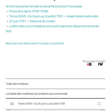
Archives parlementaires de la Révolution Française
Première série (1787-1799)
Tome XXVII - Du 6 juin au 5 juillet 1791
Assemblée nationale
27 juin 1791
Séance du matin
Lettre des commissaires envoyés dans les départements de
l’est
Beauharnais Alexandre François, vicomte de
Télécharger
Partager
Table des matières
La table des matières ne contient aucune entrée.
V
Tome XXVII - Du 6 juin au 5 juillet 1791
i
s