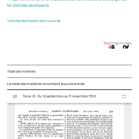
M. Viefville des Essarts
Viefville des Essarts Jean-Louis de
Télécharger
Partager
Table des matières
La table des matières ne contient aucune entrée.
V
Tome IX - Du 16 septembre au 11 novembre 1789
i
s
u
a
l
i
s