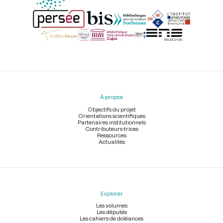
Menu
du
pied
À propos
de
page
Objectifs du projet
Orientations scientifiques
Partenaires institutionnels
Contributeurs-trices
Ressources
Actualités
Explorer
Les volumes
Les députés
Les cahiers de doléances