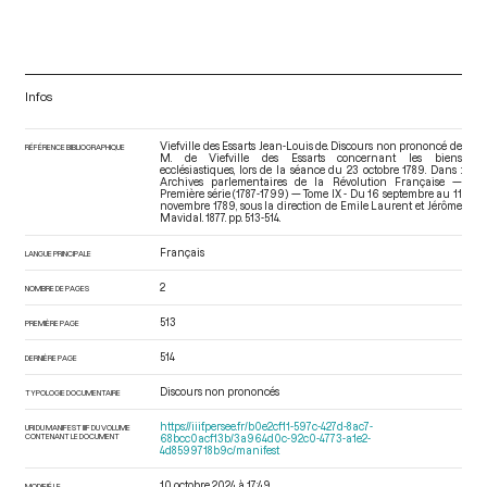
Infos
Viefville des Essarts Jean-Louis de. Discours non prononcé de
RÉFÉRENCE BIBLIOGRAPHIQUE
M. de Viefville des Essarts concernant les biens
ecclésiastiques, lors de la séance du 23 octobre 1789. Dans :
Archives parlementaires de la Révolution Française —
Première série (1787-1799) — Tome IX - Du 16 septembre au 11
novembre 1789
, sous la direction de Emile Laurent et Jérôme
Mavidal. 1877. pp. 513-514.
Français
LANGUE PRINCIPALE
2
NOMBRE DE PAGES
513
PREMIÈRE PAGE
514
DERNIÈRE PAGE
Discours non prononcés
TYPOLOGIE DOCUMENTAIRE
https://iiif.persee.fr/b0e2cf11-597c-427d-8ac7-
URI DU MANIFEST IIIF DU VOLUME
CONTENANT LE DOCUMENT
68bcc0acf13b/3a964d0c-92c0-4773-a1e2-
4d8599718b9c/manifest
10 octobre 2024 à 17:49
MODIFIÉ LE