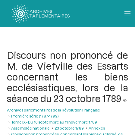
ARCHIVES
PARLEMENTAIRES
Fil
d'Ariane
Discours non prononcé de
M. de Viefville des Essarts
concernant les biens
ecclésiastiques, lors de la
séance du 23 octobre 1789
Archives parlementaires de la Révolution Française
Première série (1787-1799)
Tome IX - Du 16 septembre au 11 novembre 1789
Assemblée nationale
23 octobre 1789
Annexes
Opinions non prononcées, concernant les biens du clergé, de