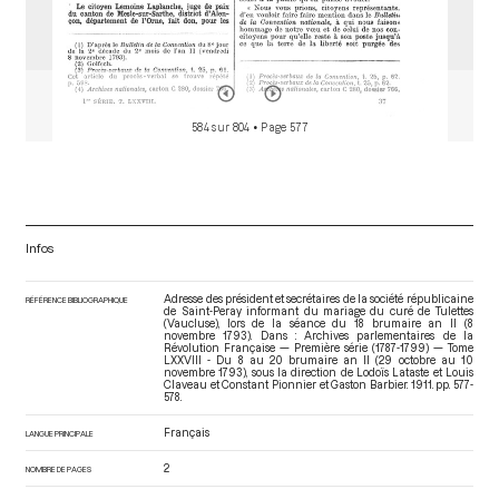
584 sur 804
• Page 577
Infos
Adresse des président et secrétaires de la société républicaine
RÉFÉRENCE BIBLIOGRAPHIQUE
de Saint-Peray informant du mariage du curé de Tulettes
(Vaucluse), lors de la séance du 18 brumaire an II (8
novembre 1793). Dans : Archives parlementaires de la
Révolution Française — Première série (1787-1799) — Tome
LXXVIII - Du 8 au 20 brumaire an II (29 octobre au 10
novembre 1793)
, sous la direction de Lodoïs Lataste et Louis
Claveau et Constant Pionnier et Gaston Barbier. 1911. pp. 577-
578.
Français
LANGUE PRINCIPALE
2
NOMBRE DE PAGES