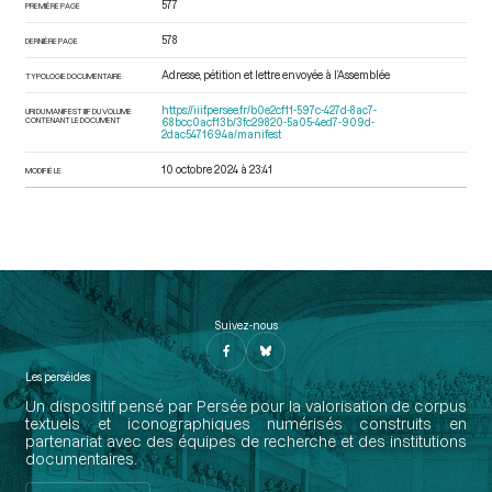
577
PREMIÈRE PAGE
578
DERNIÈRE PAGE
Adresse, pétition et lettre envoyée à l’Assemblée
TYPOLOGIE DOCUMENTAIRE
https://iiif.persee.fr/b0e2cf11-597c-427d-8ac7-
URI DU MANIFEST IIIF DU VOLUME
CONTENANT LE DOCUMENT
68bcc0acf13b/3fc29820-5a05-4ed7-909d-
2dac5471694a/manifest
10 octobre 2024 à 23:41
MODIFIÉ LE
Suivez-nous
Les perséides
Un dispositif pensé par Persée pour la valorisation de corpus
textuels et iconographiques numérisés construits en
partenariat avec des équipes de recherche et des institutions
documentaires.