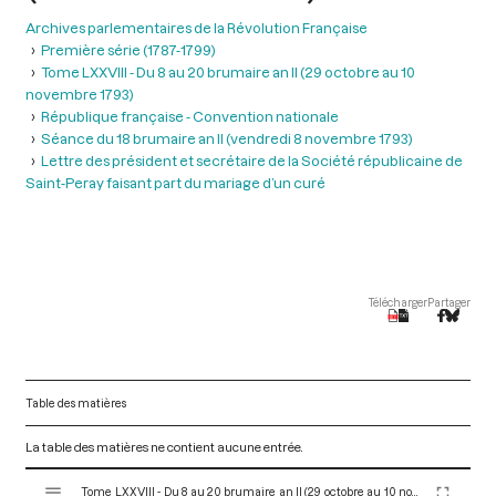
Archives parlementaires de la Révolution Française
Première série (1787-1799)
Tome LXXVIII - Du 8 au 20 brumaire an II (29 octobre au 10
novembre 1793)
République française - Convention nationale
Séance du 18 brumaire an II (vendredi 8 novembre 1793)
Lettre des président et secrétaire de la Société républicaine de
Saint-Peray faisant part du mariage d’un curé
Télécharger
Partager
Table des matières
La table des matières ne contient aucune entrée.
V
Tome LXXVIII - Du 8 au 20 brumaire an II (29 octobre au 10 novembre 1793)