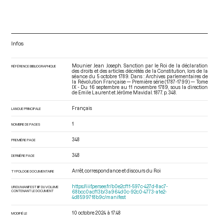
Infos
Mounier Jean Joseph. Sanction par le Roi de la déclaration
RÉFÉRENCE BIBLIOGRAPHIQUE
des droits et des articles décrétés de la Constitution, lors de la
séance du 5 octobre 1789. Dans : Archives parlementaires de
la Révolution Française — Première série (1787-1799) — Tome
IX - Du 16 septembre au 11 novembre 1789
, sous la direction
de Emile Laurent et Jérôme Mavidal. 1877. p. 348.
Français
LANGUE PRINCIPALE
1
NOMBRE DE PAGES
348
PREMIÈRE PAGE
348
DERNIÈRE PAGE
Arrêt, correspondance et discours du Roi
TYPOLOGIE DOCUMENTAIRE
https://iiif.persee.fr/b0e2cf11-597c-427d-8ac7-
URI DU MANIFEST IIIF DU VOLUME
CONTENANT LE DOCUMENT
68bcc0acf13b/3a964d0c-92c0-4773-a1e2-
4d8599718b9c/manifest
10 octobre 2024 à 17:48
MODIFIÉ LE