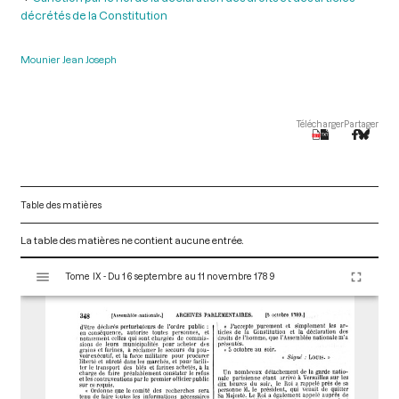
décrétés de la Constitution
Mounier Jean Joseph
Télécharger
Partager
Table des matières
La table des matières ne contient aucune entrée.
V
Tome IX - Du 16 septembre au 11 novembre 1789
i
s
u
a
l
i
s