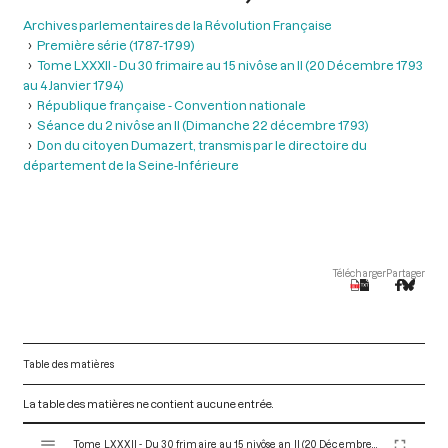
Archives parlementaires de la Révolution Française
Première série (1787-1799)
Tome LXXXII - Du 30 frimaire au 15 nivôse an II (20 Décembre 1793
au 4 Janvier 1794)
République française - Convention nationale
Séance du 2 nivôse an II (Dimanche 22 décembre 1793)
Don du citoyen Dumazert, transmis par le directoire du
département de la Seine-Inférieure
Télécharger
Partager
Table des matières
La table des matières ne contient aucune entrée.
V
Tome LXXXII - Du 30 frimaire au 15 nivôse an II (20 Décembre 1793 au 4 Janvier 1794)