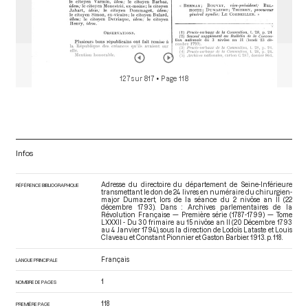
127 sur 817
• Page 118
Infos
Adresse du directoire du département de Seine-Inférieure
RÉFÉRENCE BIBLIOGRAPHIQUE
transmettant le don de 24 livres en numéraire du chirurgien-
major Dumazert, lors de la séance du 2 nivôse an II (22
décembre 1793). Dans : Archives parlementaires de la
Révolution Française — Première série (1787-1799) — Tome
LXXXII - Du 30 frimaire au 15 nivôse an II (20 Décembre 1793
au 4 Janvier 1794)
, sous la direction de Lodoïs Lataste et Louis
Claveau et Constant Pionnier et Gaston Barbier. 1913. p. 118.
Français
LANGUE PRINCIPALE
1
NOMBRE DE PAGES
118
PREMIÈRE PAGE