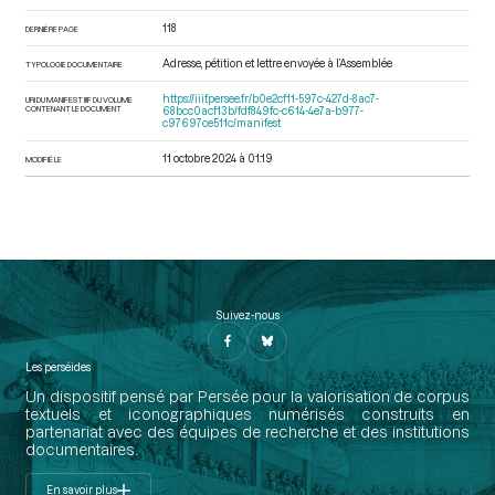
118
DERNIÈRE PAGE
Adresse, pétition et lettre envoyée à l’Assemblée
TYPOLOGIE DOCUMENTAIRE
https://iiif.persee.fr/b0e2cf11-597c-427d-8ac7-
URI DU MANIFEST IIIF DU VOLUME
CONTENANT LE DOCUMENT
68bcc0acf13b/fdf849fc-c614-4e7a-b977-
c97697ce511c/manifest
11 octobre 2024 à 01:19
MODIFIÉ LE
Suivez-nous
Les perséides
Un dispositif pensé par Persée pour la valorisation de corpus
textuels et iconographiques numérisés construits en
partenariat avec des équipes de recherche et des institutions
documentaires.
En savoir plus