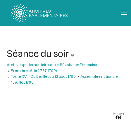
ARCHIVES
PARLEMENTAIRES
Fil
d'Ariane
Séance du soir
Archives parlementaires de la Révolution Française
Première série (1787-1799)
Tome XVII - Du 9 juillet au 12 aout 1790
Assemblée nationale
15 juillet 1790
Partager