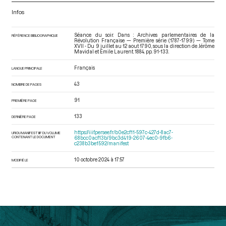
Infos
Séance du soir. Dans : Archives parlementaires de la
RÉFÉRENCE BIBLIOGRAPHIQUE
Révolution Française — Première série (1787-1799) — Tome
XVII - Du 9 juillet au 12 aout 1790
, sous la direction de Jérôme
Mavidal et Emile Laurent. 1884. pp. 91-133.
Français
LANGUE PRINCIPALE
43
NOMBRE DE PAGES
91
PREMIÈRE PAGE
133
DERNIÈRE PAGE
https://iiif.persee.fr/b0e2cf11-597c-427d-8ac7-
URI DU MANIFEST IIIF DU VOLUME
CONTENANT LE DOCUMENT
68bcc0acf13b/9bc3d419-2607-4ec0-9fb6-
c238b3be1592/manifest
10 octobre 2024 à 17:57
MODIFIÉ LE