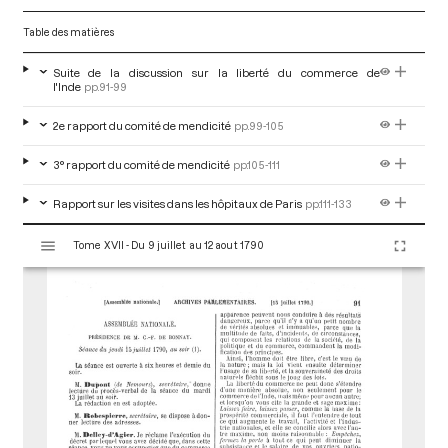
Table des matières
Suite de la discussion sur la liberté du commerce de
l'Inde
pp.91-99
2e rapport du comité de mendicité
pp.99-105
3° rapport du comité de mendicité
pp.105-111
Rapport sur les visites dans les hôpitaux de Paris
pp.111-133
V
Tome XVII - Du 9 juillet au 12 aout 1790
i
s
u
a
l
i
s
e
u
r
M