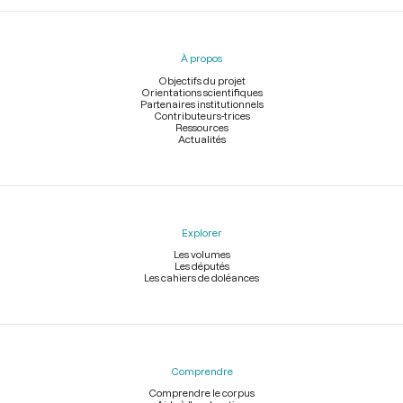
Menu
du
pied
À propos
de
page
Objectifs du projet
Orientations scientifiques
Partenaires institutionnels
Contributeurs-trices
Ressources
Actualités
Explorer
Les volumes
Les députés
Les cahiers de doléances
Comprendre
Comprendre le corpus