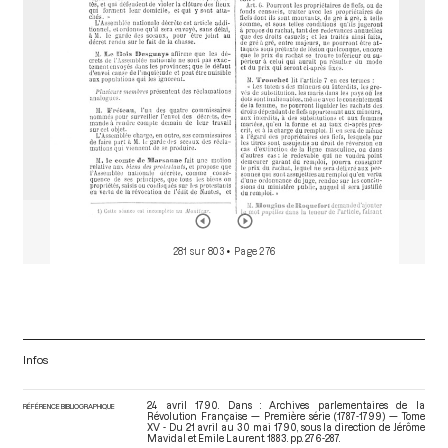
281 sur 803
• Page 276
Infos
24 avril 1790. Dans : Archives parlementaires de la
RÉFÉRENCE BIBLIOGRAPHIQUE
Révolution Française — Première série (1787-1799) — Tome
XV - Du 21 avril au 30 mai 1790
, sous la direction de Jérôme
Mavidal et Emile Laurent. 1883. pp. 276-287.