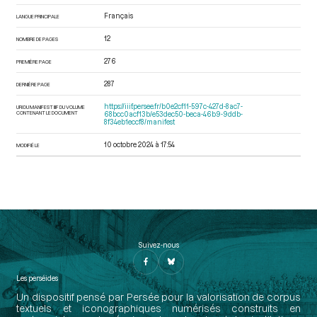
Français
LANGUE PRINCIPALE
12
NOMBRE DE PAGES
276
PREMIÈRE PAGE
287
DERNIÈRE PAGE
https://iiif.persee.fr/b0e2cf11-597c-427d-8ac7-
URI DU MANIFEST IIIF DU VOLUME
CONTENANT LE DOCUMENT
68bcc0acf13b/e53dec50-beca-46b9-9ddb-
8f34eb1eccf8/manifest
10 octobre 2024 à 17:54
MODIFIÉ LE
Suivez-nous
Les perséides
Un dispositif pensé par Persée pour la valorisation de corpus
textuels et iconographiques numérisés construits en