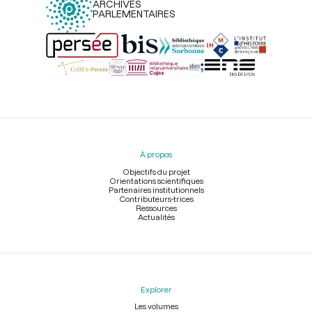
ARCHIVES
PARLEMENTAIRES
Menu
du
pied
À propos
de
page
Objectifs du projet
Orientations scientifiques
Partenaires institutionnels
Contributeurs-trices
Ressources
Actualités
Explorer
Les volumes