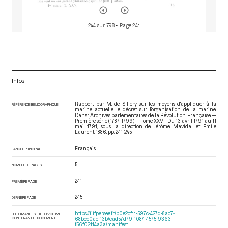
244 sur 798
• Page 241
Infos
Rapport par M. de Sillery sur les moyens d'appliquer à la
RÉFÉRENCE BIBLIOGRAPHIQUE
marine actuelle le décret sur l’organisation de la marine.
Dans : Archives parlementaires de la Révolution Française —
Première série (1787-1799) — Tome XXV - Du 13 avril 1791 au 11
mai 1791
, sous la direction de Jérôme Mavidal et Emile
Laurent. 1886. pp. 241-245.
Français
LANGUE PRINCIPALE
5
NOMBRE DE PAGES
241
PREMIÈRE PAGE
245
DERNIÈRE PAGE
https://iiif.persee.fr/b0e2cf11-597c-427d-8ac7-
URI DU MANIFEST IIIF DU VOLUME
CONTENANT LE DOCUMENT
68bcc0acf13b/cad57d79-1084-4575-9363-
f56f02114a3a/manifest