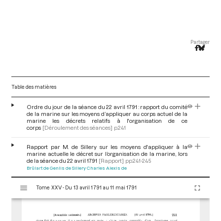
Partager
Table des matières
Ordre du jour de la séance du 22 avril 1791 : rapport du comité
de la marine sur les moyens d’appliquer au corps actuel de la
marine les décrets relatifs à l'organisation de ce
corps
[Déroulement des séances]
p.241
Rapport par M. de Sillery sur les moyens d'appliquer à la
marine actuelle le décret sur l’organisation de la marine, lors
de la séance du 22 avril 1791
[Rapport]
pp.241-245
Brûlart de Genlis de Sillery Charles Alexis de
V
Tome XXV - Du 13 avril 1791 au 11 mai 1791
i
s
u
a