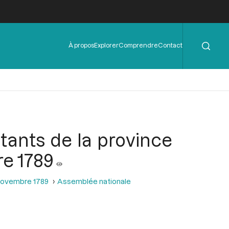
Rechercher
Menu
À propos
Explorer
Comprendre
Contact
de
l'en-
tête
itants de la province
re 1789
 novembre 1789
Assemblée nationale