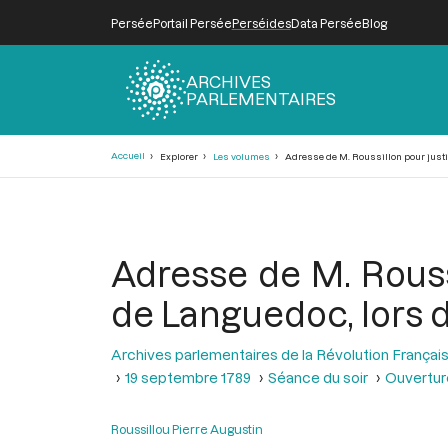
Persée
Portail Persée
Perséides
Data Persée
Blog
ARCHIVES
PARLEMENTAIRES
Fil
Accueil
Explorer
Les volumes
Adresse de M. Roussillon pour justif
d'Ariane
Adresse de M. Roussi
de Languedoc, lors 
Archives parlementaires de la Révolution Françai
19 septembre 1789
Séance du soir
Ouverture
Roussillou Pierre Augustin