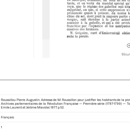
55 sur
Roussillou Pierre Augustin. Adresse de M. Roussillon pour justifier les habitants de la p
Archives parlementaires de la Révolution Française — Première série (1787-1799) — T
Emile Laurent et Jérôme Mavidal. 1877. p. 52.
Français
1