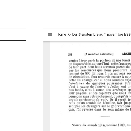
V
Tome IX - Du 16 septembre au 11 novembre 1789
i
s
u
a
l
i
s
e
u
r
M
i
r
a
d
o