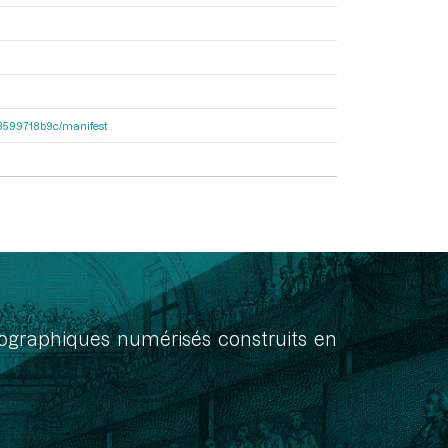
4d8599718b9c/manifest
onographiques numérisés construits en