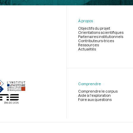
À propos
Objectifs du projet
Orientations scientifiques
Partenaires institutionnels
Contributeurs-trices
Ressources
Actualités
Menu
du
pied
de
Comprendre
page
Comprendre le corpus
Aide à l'exploration
Foire aux questions