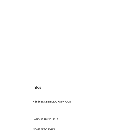
Infos
RÉFÉRENCE BIBLIOGRAPHIQUE
LANGUE PRINCIPALE
NOMBRE DE PAGES