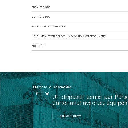
PREMIÈRE PAGE
DERNIÈRE PAGE
TYPOLOGIE DOCUMENTAIRE
URI DU MANIFEST IIIF DU VOLUME CONTENANT LE DOCUMENT
MODIFIÉ LE
Suivez-nous
Les perséides
Un dispositif pensé par Pers
partenariat avec des équipes 
En savoir plus