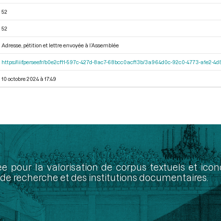
52
52
Adresse, pétition et lettre envoyée à l’Assemblée
https://iiif.persee.fr/b0e2cf11-597c-427d-8ac7-68bcc0acf13b/3a964d0c-92c0-4773-a1e2-
10 octobre 2024 à 17:49
ée pour la valorisation de corpus textuels et ic
de recherche et des institutions documentaires.