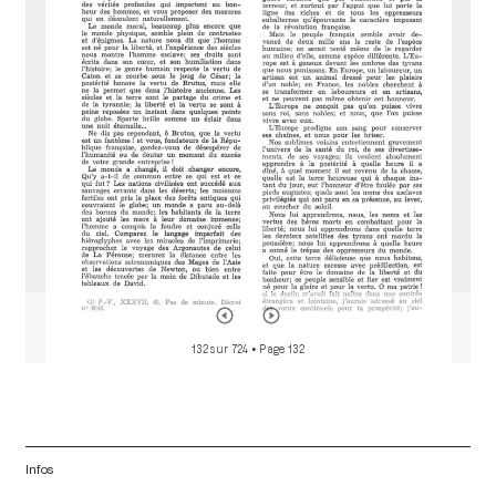
a
d
o
r
132 sur 724
• Page 132
Infos