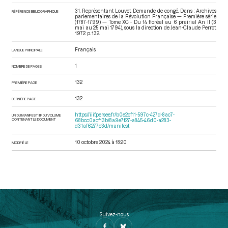
31. Représentant Louvet. Demande de congé. Dans : Archives
RÉFÉRENCE BIBLIOGRAPHIQUE
parlementaires de la Révolution Française — Première série
(1787-1799) — Tome XC - Du 14 floréal au 6 prairial An II (3
mai au 25 mai 1794)
, sous la direction de Jean-Claude Perrot.
1972. p. 132.
Français
LANGUE PRINCIPALE
1
NOMBRE DE PAGES
132
PREMIÈRE PAGE
132
DERNIÈRE PAGE
https://iiif.persee.fr/b0e2cf11-597c-427d-8ac7-
URI DU MANIFEST IIIF DU VOLUME
CONTENANT LE DOCUMENT
68bcc0acf13b/8a9e7f27-a845-46d0-a283-
d31af6277e3d/manifest
10 octobre 2024 à 18:20
MODIFIÉ LE
Suivez-nous