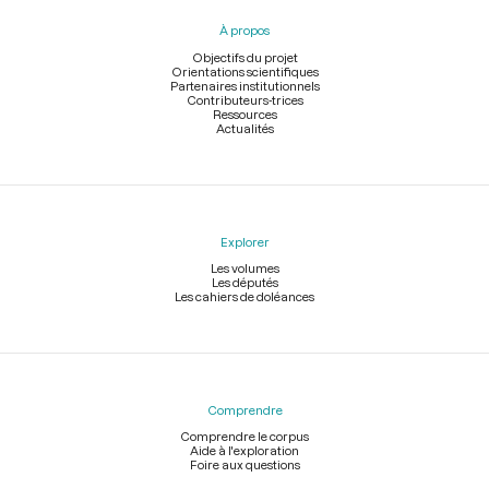
pied
À propos
de
page
Objectifs du projet
Orientations scientifiques
Partenaires institutionnels
Contributeurs-trices
Ressources
Actualités
Explorer
Les volumes
Les députés
Les cahiers de doléances
Comprendre
Comprendre le corpus
Aide à l'exploration
Foire aux questions