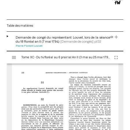
Table des matières
Demande de congé du représentant Louvet, lors de la séance
du 18 floréal an II (7 mai 1794)
[Demande de congés]
p.132
Pierre Florent Louvet
V
Tome XC - Du 14 floréal au 6 prairial An II (3 mai au 25 mai 1794)
i
s
u
a
l
i
s
e
u
r
M
i
r