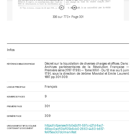
306 sur 773
• Page 301
Infos
Décret sur la liquidation de diverses charges et offices. Dans :
RÉFÉRENCE BIBLIOGRAPHIQUE
Archives parlementaires de la Révolution Française —
Première série (1787-1799) — Tome XXVI - Du 12 mai au 5 juin
1791.
, sous la direction de Jérôme Mavidal et Emile Laurent.
1887. pp. 301-309.
Français
LANGUE PRINCIPALE
9
NOMBRE DE PAGES
301
PREMIÈRE PAGE
309
DERNIÈRE PAGE
https://iiif.persee.fr/b0e2cf11-597c-427d-8ac7-
URI DU MANIFEST IIIF DU VOLUME
CONTENANT LE DOCUMENT
68bcc0acf13b/f05b6cb0-2663-4460-b657-
fe6f5ea3c7dc/manifest