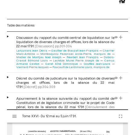
Table des matières
Discussion du rapport du comité central de liquidation sur la
liquidation de diverses charges et offices, lors de la séance du
22 mai 1791
[Discussion]
pp.301-304
Lanjuinais Jean Denis
Gaultier de Biauzat Jean-François
Charrier
Marc-Antoine
Montesquiou Fezensac Anne-Pierre, marquis de
Madier de Montjau Noel Joseph
Rewbell Jean François
Dubois-
Crancé Edmond Louis
Lachèze Murel Pierre Joseph de
Camus
Armand Gaston
Garat Aîné Dominique
Gouttes Jean-Louis
Vieillard Pierre Jacques
Foucault de Lardimalie Louis, marquis de
Décret du comité de judicature sur la liquidation de diverses
charges et offices, lors de la séance du 22 mai
1791
[Décret]
pp.304-309
Ajournement à la séance suivante du rapport du comité de
Constitution et de législation criminelle sur le projet de Code
pénal, lors de la séance du 22 mai 1791
[Déroulement des
séances]
p.309
V
Saint-Fargeau Louis Michel Lepeletier, marquis de
Tome XXVI - Du 12 mai au 5 juin 1791.
i
s
Invitation des députés à élire un nouveau président et des
u
secrétaires et conclusion de la séance du 22 mai