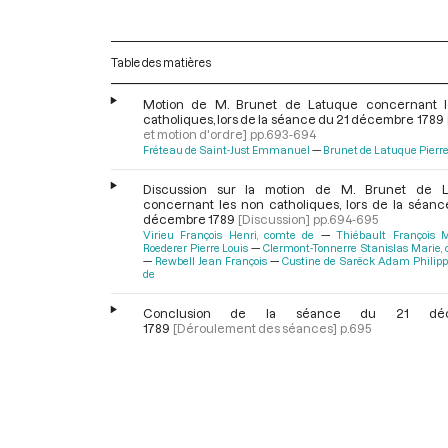
Table des matières
Motion de M. Brunet de Latuque concernant 
catholiques, lors de la séance du 21 décembre 1789
et motion d'ordre]
pp.693-694
Fréteau de Saint-Just Emmanuel
Brunet de Latuque Pierr
Discussion sur la motion de M. Brunet de L
concernant les non catholiques, lors de la séanc
décembre 1789
[Discussion]
pp.694-695
Virieu François Henri, comte de
Thiébault François 
Roederer Pierre Louis
Clermont-Tonnerre Stanislas Marie,
Rewbell Jean François
Custine de Sarëck Adam Philipp
de
Conclusion de la séance du 21 déc
1789
[Déroulement des séances]
p.695