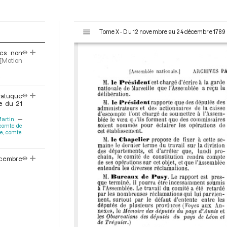
V
Tome X - Du 12 novembre au 24 décembre 1789
i
s
les non
u
[Motion
a
e
l
i
atuque
s
e du 21
e
Martin
u
 comte de
r
e, comte
M
i
embre
r
a
d
o
r