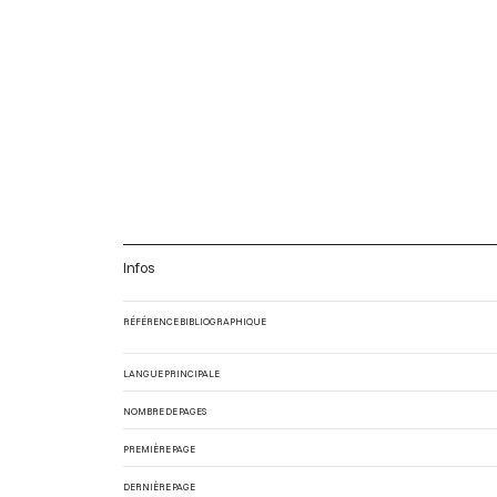
Infos
RÉFÉRENCE BIBLIOGRAPHIQUE
LANGUE PRINCIPALE
NOMBRE DE PAGES
PREMIÈRE PAGE
DERNIÈRE PAGE