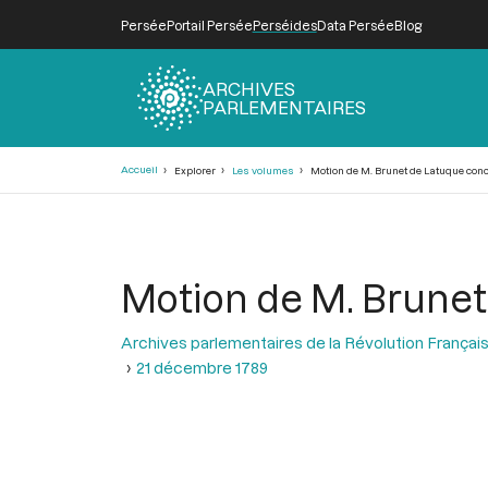
Persée
Portail Persée
Perséides
Data Persée
Blog
ARCHIVES
PARLEMENTAIRES
Fil
Accueil
Explorer
Les volumes
Motion de M. Brunet de Latuque conc
d'Ariane
Motion de M. Brunet
Archives parlementaires de la Révolution Françai
21 décembre 1789