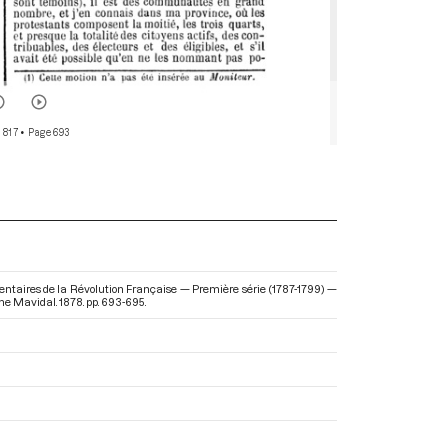
 817
• Page 693
entaires de la Révolution Française — Première série (1787-1799) —
ôme Mavidal. 1878. pp. 693-695.