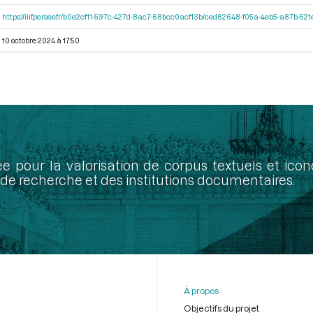
https://iiif.persee.fr/b0e2cf11-597c-427d-8ac7-68bcc0acf13b/ced82648-f05a-4eb5-a87b-5
10 octobre 2024 à 17:50
ée pour la valorisation de corpus textuels et ic
de recherche et des institutions documentaires.
À propos
Objectifs du projet