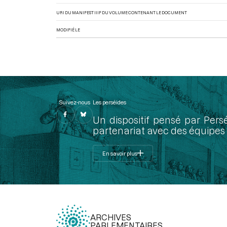
URI DU MANIFEST IIIF DU VOLUME CONTENANT LE DOCUMENT
MODIFIÉ LE
Suivez-nous
Les perséides
Un dispositif pensé par Pers
partenariat avec des équipes 
En savoir plus
ARCHIVES
PARLEMENTAIRES