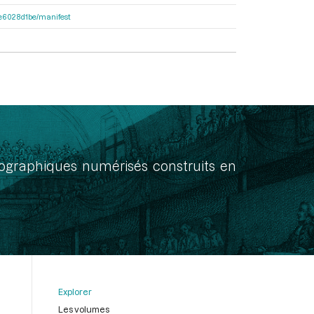
21e6028d1be/manifest
onographiques numérisés construits en
Explorer
Les volumes